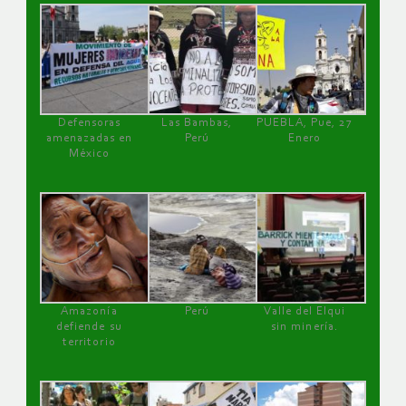
Defensoras
Las Bambas,
PUEBLA, Pue, 27
amenazadas en
Perú
Enero
México
Amazonía
Perú
Valle del Elqui
defiende su
sin minería.
territorio