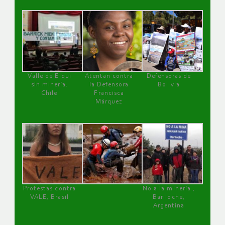
Valle de Elqui
Atentan contra
Defensoras de
sin minería.
la Defensora
Bolivia
Chile
Francisca
Márquez
Protestas contra
No a la minería ,
VALE, Brasil
Bariloche,
Argentina