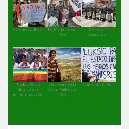
Vale mata, Brasil
Tía María no va !
Orinoco,
Perú
Venezuela
Pueblo Shuar
defensora de la
Caimanes, Chile
dice no a la
tierra, Melchora,
minería, Ecuador
Perú