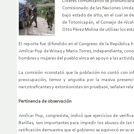
Líderes comunitarios se pronunciaro
Comisionado de las Naciones Unidas
bajo estado de sitio, en el cual se 
de Totonicapán, el Consejo de Alca
Otto Pérez Molina de utilizar los est
El reporte fue difundido en el Congreso de la República h
Amílcar Pop de Winaq y Mario Torres, independiente, conoc
hombres y mujeres del pueblo xinca en apoyo a las activida
La comisión «constató que la población no contó con inf
preocupación, temor y angustia por la masiva presencia
narcotraficantes y extorsionistas sin pruebas», señalan re
Pertinencia de observación
Amílcar Pop, congresista, indicó que ejercicios de verif
Barillas, son importantes para impedir los abusos de las
ratificación demuestra que el gobierno se equivocó en su es