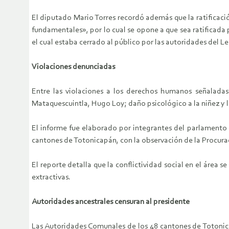
El diputado Mario Torres recordó además que la ratificaci
fundamentales», por lo cual se opone a que sea ratificada 
el cual estaba cerrado al público por las autoridades del Le
Violaciones denunciadas
Entre las violaciones a los derechos humanos señaladas
Mataquescuintla, Hugo Loy; daño psicológico a la niñez y la
El informe fue elaborado por integrantes del parlamento
cantones de Totonicapán, con la observación de la Procur
El reporte detalla que la conflictividad social en el área 
extractivas.
Autoridades ancestrales censuran al presidente
Las Autoridades Comunales de los 48 cantones de Totonica