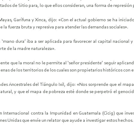
tados de Sitio para, lo que ellos consideran, una forma de represión p
Mayas, Garífuna y Xinca, dijo: «Con el actual gobierno se ha inicia
de la fuerza bruta y represiva para atender las demandas sociales».
‘mano dura’ iba a ser aplicada para favorecer al capital nacional y 
rte de la madre naturaleza».
ente que la moral no le permite al ‘señor presidente’ seguir aplicand
enas de los territorios de los cuales son propietarios históricos con 
es Ancestrales del Tiángulo Ixil, dijo: «Nos sorprende que el mapa 
atural, y que el mapa de pobreza esté donde se perpetró el genocidi
ión Internacional contra la Impunidad en Guatemala (Cicig) que inve
ones Unidas que envíe un relator que ayude a investigar estos hechos.