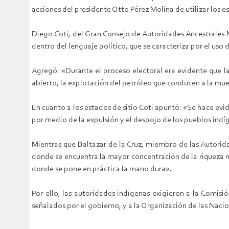
acciones del presidente Otto Pérez Molina de utilizar los es
Diego Coti, del Gran Consejo de Autoridades Ancestrales 
dentro del lenguaje político, que se caracteriza por el uso 
Agregó: «Durante el proceso electoral era evidente que la 
abierto, la explotación del petróleo que conducen a la mue
En cuanto a los estados de sitio Coti apuntó: «Se hace evid
por medio de la expulsión y el despojo de los pueblos indíg
Mientras que Baltazar de la Cruz, miembro de las Autoridad
donde se encuentra la mayor concentración de la riqueza n
donde se pone en práctica la mano dura».
Por ello, las autoridades indígenas exigieron a la Comis
señalados por el gobierno, y a la Organización de las Naci