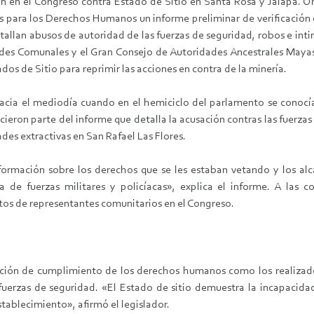
n en el Congreso contra Estado de Sitio en Santa Rosa y Jalapa. Or
 para los Derechos Humanos un informe preliminar de verificación 
detallan abusos de autoridad de las fuerzas de seguridad, robos e i
ldes Comunales y el Gran Consejo de Autoridades Ancestrales Mayas
ados de Sitio para reprimir las acciones en contra de la minería.
acia el mediodía cuando en el hemiciclo del parlamento se conocía 
ieron parte del informe que detalla la acusación contras las fuerzas
des extractivas en San Rafael Las Flores.
ormación sobre los derechos que se les estaban vetando y los alc
 de fuerzas militares y policíacas», explica el informe. A las c
latos de representantes comunitarios en el Congreso.
icación de cumplimiento de los derechos humanos como los realiza
 fuerzas de seguridad. «El Estado de sitio demuestra la incapacida
tablecimiento», afirmó el legislador.