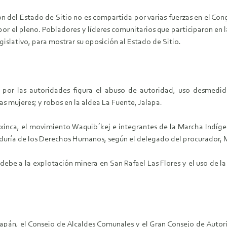
ón del Estado de Sitio no es compartida por varias fuerzas en el Con
por el pleno. Pobladores y líderes comunitarios que participaron en
gislativo, para mostrar su oposición al Estado de Sitio.
 por las autoridades figura el abuso de autoridad, uso desmedid
s mujeres; y robos en la aldea La Fuente, Jalapa.
 xinca, el movimiento Waquib´kej e integrantes de la Marcha Indíg
aduría de los Derechos Humanos, según el delegado del procurador, 
se debe a la explotación minera en San Rafael Las Flores y el uso de l
pán, el Consejo de Alcaldes Comunales y el Gran Consejo de Autor