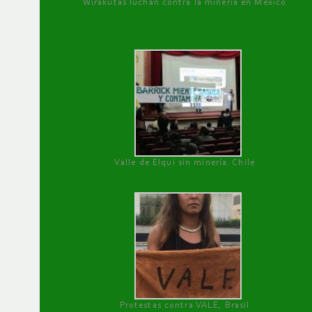
Wirakutas luchan contra la minería en México
Valle de Elqui sin minería. Chile
Protestas contra VALE, Brasil