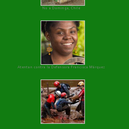
No a Dominga, Chile
Atentan contra la Defensora Francisca Márquez