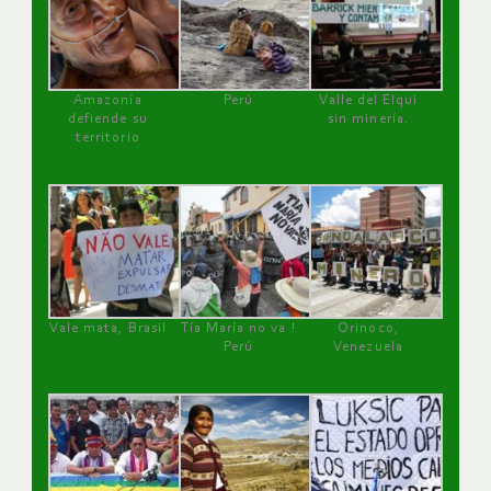
Amazonía
Perú
Valle del Elqui
defiende su
sin minería.
territorio
Vale mata, Brasil
Tía María no va !
Orinoco,
Perú
Venezuela