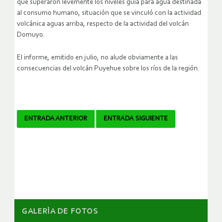
que superaron levemente los niveles guía para agua destinada
al consumo humano, situación que se vinculó con la actividad
volcánica aguas arriba, respecto de la actividad del volcán
Domuyo.
El informe, emitido en julio, no alude obviamente a las
consecuencias del volcán Puyehue sobre los ríos de la región.
Navegador
ENTRADA ANTERIOR
ENTRADA SIGUIENTE
de
artículos
GALERÌA DE FOTOS