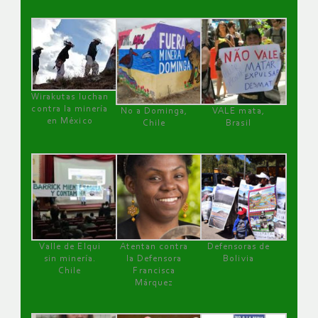
Wirakutas luchan
contra la minería
No a Dominga,
VALE mata,
en México
Chile
Brasil
Valle de Elqui
Atentan contra
Defensoras de
sin minería.
la Defensora
Bolivia
Chile
Francisca
Márquez