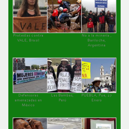
Protestas contra
No a la minería ,
VALE, Brasil
Bariloche,
Argentina
Defensoras
Las Bambas,
PUEBLA, Pue, 27
amenazadas en
Perú
Enero
México