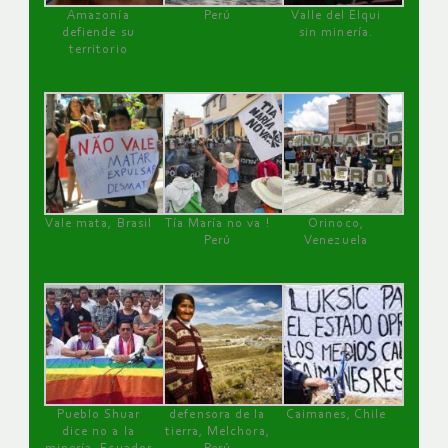
Amazonía
Perú
Valle del Elqui
defiende su
sin minería.
territorio
Vale mata, Brasil
Tía María no va !
Orinoco,
Perú
Venezuela
Pueblo Shuar
defensora de la
Caimanes, Chile
dice no a la
tierra, Melchora,