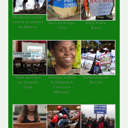
Wirakutas luchan
contra la minería
No a Dominga,
VALE mata,
en México
Chile
Brasil
Valle de Elqui
Atentan contra
Defensoras de
sin minería.
la Defensora
Bolivia
Chile
Francisca
Márquez