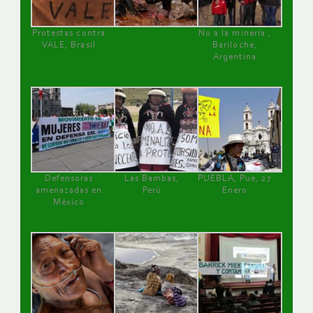
Protestas contra
No a la minería ,
VALE, Brasil
Bariloche,
Argentina
Defensoras
Las Bambas,
PUEBLA, Pue, 27
amenazadas en
Perú
Enero
México