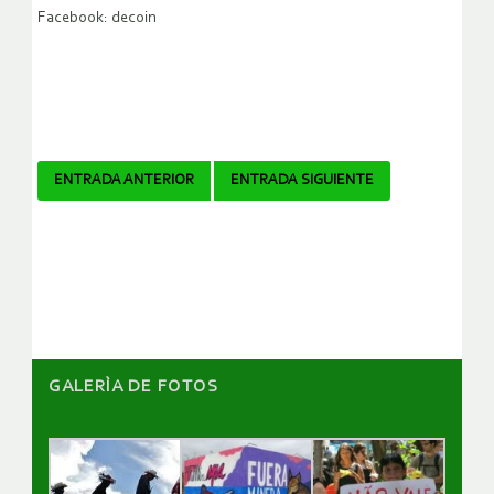
Facebook: decoin
Navegador
ENTRADA ANTERIOR
ENTRADA SIGUIENTE
de
artículos
GALERÌA DE FOTOS