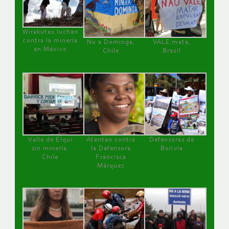
Wirakutas luchan
contra la minería
No a Dominga,
VALE mata,
en México
Chile
Brasil
Valle de Elqui
Atentan contra
Defensoras de
sin minería.
la Defensora
Bolivia
Chile
Francisca
Márquez