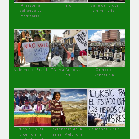
Amazonía
Perú
Valle del Elqui
defiende su
sin minería.
territorio
Vale mata, Brasil
Tía María no va !
Orinoco,
Perú
Venezuela
Pueblo Shuar
defensora de la
Caimanes, Chile
dice no a la
tierra, Melchora,