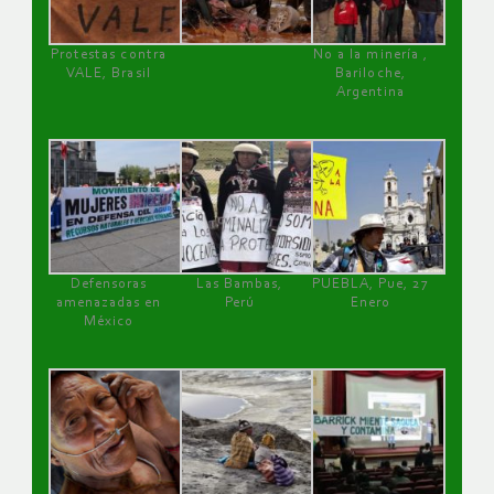
Protestas contra
No a la minería ,
VALE, Brasil
Bariloche,
Argentina
Defensoras
Las Bambas,
PUEBLA, Pue, 27
amenazadas en
Perú
Enero
México