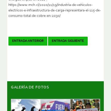
https://www.mch.cl/2020/11/19/industria-de-vehiculos-
electricos-e-infraestructura-de-carga-representara-el-115-de-
consumo-total-de-cobre-en-2030/
Navegador
ENTRADA ANTERIOR
ENTRADA SIGUIENTE
de
artículos
GALERÌA DE FOTOS