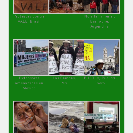
Protestas contra
No a la minería ,
VALE, Brasil
Bariloche,
Argentina
Defensoras
Las Bambas,
PUEBLA, Pue, 27
amenazadas en
Perú
Enero
México