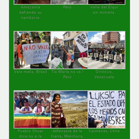
Amazonía
Perú
Valle del Elqui
defiende su
sin minería.
territorio
Vale mata, Brasil
Tía María no va !
Orinoco,
Perú
Venezuela
Pueblo Shuar
defensora de la
Caimanes, Chile
dice no a la
tierra, Melchora,