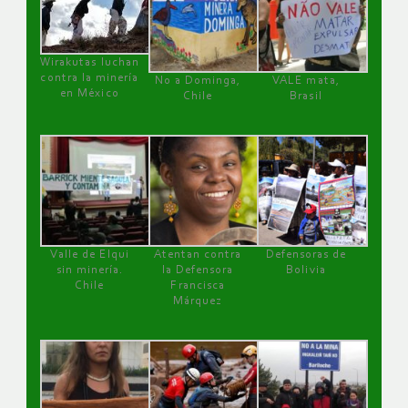
Wirakutas luchan
contra la minería
No a Dominga,
VALE mata,
en México
Chile
Brasil
Valle de Elqui
Atentan contra
Defensoras de
sin minería.
la Defensora
Bolivia
Chile
Francisca
Márquez