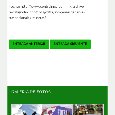
Fuente:http://www.contralinea.com.mx/archivo-
revista/index.php/2017/07/11/indigenas-ganan-a-
trasnacionales-mineras/
Navegador
ENTRADA ANTERIOR
ENTRADA SIGUIENTE
de
artículos
GALERÌA DE FOTOS