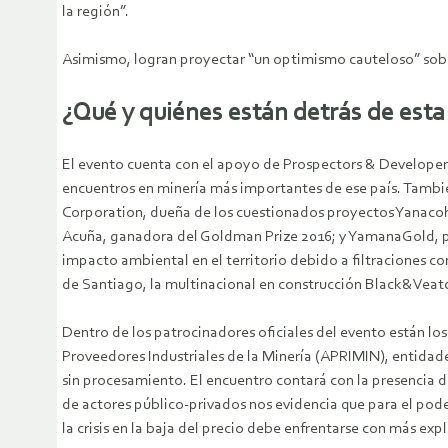
la región”.
Asimismo, logran proyectar “un optimismo cauteloso” sobre
¿Qué y quiénes están detrás de est
El evento cuenta con el apoyo de Prospectors & Developer
encuentros en minería más importantes de ese país. Tambi
Corporation, dueña de los cuestionados proyectos Yanacoha
Acuña, ganadora del Goldman Prize 2016; y YamanaGold, pro
impacto ambiental en el territorio debido a filtraciones 
de Santiago, la multinacional en construcción Black&Veatc
Dentro de los patrocinadores oficiales del evento están lo
Proveedores Industriales de la Minería (APRIMIN), entidade
sin procesamiento. El encuentro contará con la presencia de
de actores público-privados nos evidencia que para el poder
la crisis en la baja del precio debe enfrentarse con más exp