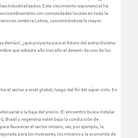
ses industrializados. Este crecimiento exponencial ha
ocioambientales con comunidades locales en toda la
ineros en América Latina, concentrándose la mayor
as demás?, ¿qué proyecta para el futuro del extractivismo
mbre que subasta año tras año el devenir de uno de los
 el sector a nivel global, luego del fin del súper ciclo. En
adecuarse a la baja del precio. El encuentro busca instalar
rú, Brasil y Argentina estén bajo la conducción de
ra favorecer el sector minero, ver, por ejemplo, la
jorada para los inversores, los mineros y la economía de