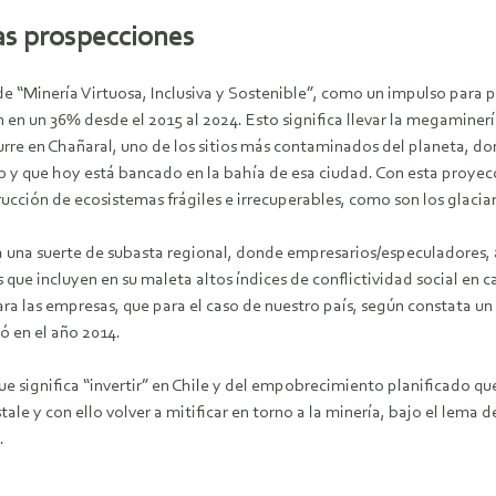
sas prospecciones
de “Minería Virtuosa, Inclusiva y Sostenible”, como un impulso para p
 en un 36% desde el 2015 al 2024. Esto significa llevar la megaminerí
rre en Chañaral, uno de los sitios más contaminados del planeta, do
do y que hoy está bancado en la bahía de esa ciudad. Con esta proye
cción de ecosistemas frágiles e irrecuperables, como son los glaciar
 a una suerte de subasta regional, donde empresarios/especuladores, 
s que incluyen en su maleta altos índices de conflictividad social en 
a las empresas, que para el caso de nuestro país, según constata un e
ó en el año 2014.
significa “invertir” en Chile y del empobrecimiento planificado que ha
stale y con ello volver a mitificar en torno a la minería, bajo el lem
.