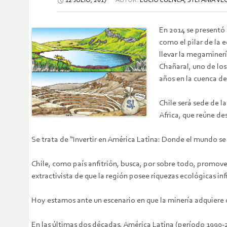
12 JULIO, 2017
AUTOR:
LUCIO CUENCA, STEFANÍA V
En 2014 se presentó 
como el pilar de la 
llevar la megaminerí
Chañaral, uno de los
años en la cuenca de
Chile será sede de 
Africa, que reúne de
Se trata de “Invertir en América Latina: Donde el mundo se 
Chile, como país anfitrión, busca, por sobre todo, promove
extractivista de que la región posee riquezas ecológicas inf
Hoy estamos ante un escenario en que la minería adquiere
En las últimas dos décadas, América Latina (período 1990-