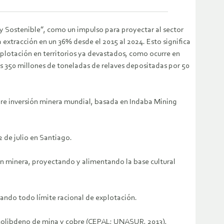
a y Sostenible”, como un impulso para proyectar al sector
 extracción en un 36% desde el 2015 al 2024. Esto significa
xplotación en territorios ya devastados, como ocurre en
s 350 millones de toneladas de relaves depositadas por 50
bre inversión minera mundial, basada en Indaba Mining
2 de julio en Santiago.
ión minera, proyectando y alimentando la base cultural
ando todo límite racional de explotación.
, molibdeno de mina y cobre (CEPAL; UNASUR, 2013),