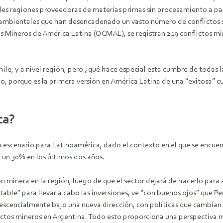
ales regiones proveedoras de materias primas sin procesamiento a paí
mbientales que han desencadenado un vasto número de conflictos s
os Mineros de América Latina (OCMAL), se registran 219 conflictos m
e, y a nivel región, pero ¿qué hace especial esta cumbre de todas l
 porque es la primera versión en América Latina de una “exitosa” cu
ca?
escenario para Latinoamérica, dado el contexto en el que se encuentra
n un 30% en los últimos dos años.
ón minera en la región, luego de que el sector dejará de hacerlo para 
table” para llevar a cabo las inversiones, ve “con buenos ojos” que Pe
scencialmente bajo una nueva dirección, con políticas que cambian pa
ctos mineros en Argentina. Todo esto proporciona una perspectiva me