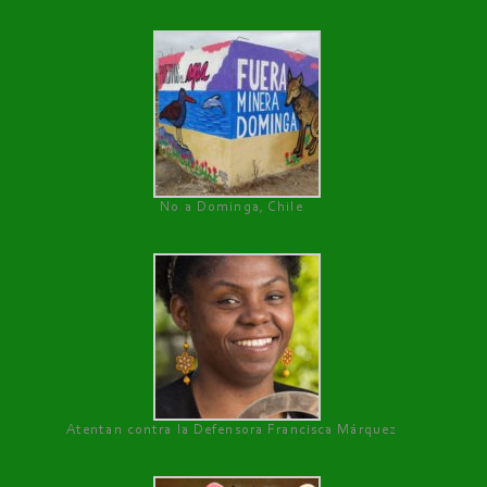
No a Dominga, Chile
Atentan contra la Defensora Francisca Márquez