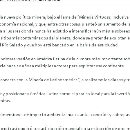
EGA Y TANIA MUÑOZ. EL MOSTRADOR
la nueva política minera, bajo el lema de “Minería Virtuosa, Inclusiv
economía nacional, y que, entre otras cosas, planteó un aumento de la
a a lugares donde nunca ha existido e intensificar aún más la sobree
 sitios más contaminados del planeta, donde se pretende explotar la
l Río Salado y que hoy está bancado en la bahía de esa ciudad.
la primera versión en América Latina de la cumbre más importante so
sde hace 20 años a múltiples actores para explotar ese continente.
conecta con la Minería de Latinoamérica”, a realizarse los días 11 y 1
r y posicionar a América Latina como el paraíso ideal para la invers
initas.
 dimensiones de impacto ambiental nunca antes conocidas, sobrepas
2010) casi duplicó su participación mundial en la extracción de oro