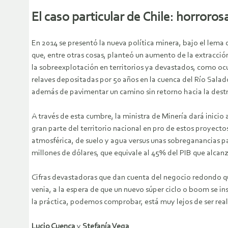
El caso particular de Chile: horroro
En 2014 se presentó la nueva política minera, bajo el lema 
que, entre otras cosas, planteó un aumento de la extracción
la sobreexplotación en territorios ya devastados, como ocu
relaves depositadas por 50 años en la cuenca del Río Sala
además de pavimentar un camino sin retorno hacia la destru
A través de esta cumbre, la ministra de Minería dará inicio
gran parte del territorio nacional en pro de estos proyecto
atmosférica, de suelo y agua versus unas sobreganancias par
millones de dólares, que equivale al 45% del PIB que alcanz
Cifras devastadoras que dan cuenta del negocio redondo que 
venia, a la espera de que un nuevo súper ciclo o boom se in
la práctica, podemos comprobar, está muy lejos de ser real
Lucio Cuenca
y
Stefanía Vega