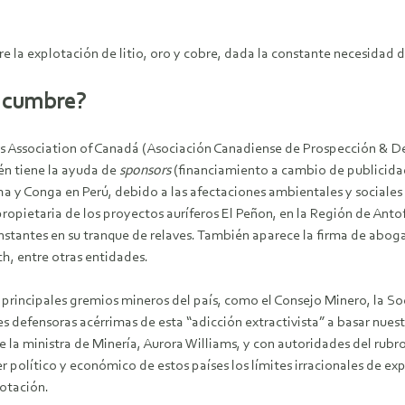
 la explotación de litio, oro y cobre, dada la constante necesidad d
a cumbre?
s Association of Canadá (Asociación Canadiense de Prospección & De
én tiene la ayuda de
sponsors
(financiamiento a cambio de publicid
 y Conga en Perú, debido a las afectaciones ambientales y sociales
pietaria de los proyectos auríferos El Peñon, en la Región de Antof
constantes en su tranque de relaves. También aparece la firma de ab
h, entre otras entidades.
s principales gremios mineros del país, como el Consejo Minero, la 
s defensoras acérrimas de esta “adicción extractivista” a basar nue
 la ministra de Minería, Aurora Williams, y con autoridades del rubr
 político y económico de estos países los límites irracionales de expa
lotación.