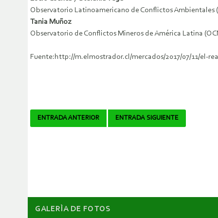
Observatorio Latinoamericano de Conflictos Ambientales
Tania Muñoz
Observatorio de Conflictos Mineros de América Latina (O
Fuente:http://m.elmostrador.cl/mercados/2017/07/11/el-re
Navegador
ENTRADA ANTERIOR
ENTRADA SIGUIENTE
de
artículos
GALERÌA DE FOTOS