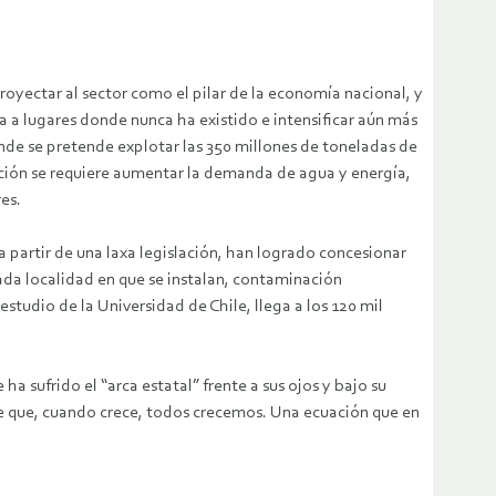
royectar al sector como el pilar de la economía nacional, y
a a lugares donde nunca ha existido e intensificar aún más
nde se pretende explotar las 350 millones de toneladas de
cción se requiere aumentar la demanda de agua y energía,
es.
a partir de una laxa legislación, han logrado concesionar
cada localidad en que se instalan, contaminación
studio de la Universidad de Chile, llega a los 120 mil
 sufrido el “arca estatal” frente a sus ojos y bajo su
a de que, cuando crece, todos crecemos. Una ecuación que en