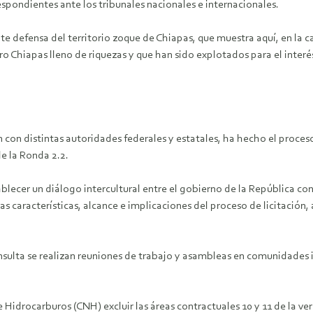
spondientes ante los tribunales nacionales e internacionales.
defensa del territorio zoque de Chiapas, que muestra aquí, en la capi
o Chiapas lleno de riquezas y que han sido explotados para el interé
n con distintas autoridades federales y estatales, ha hecho el proce
de la Ronda 2.2.
tablecer un diálogo intercultural entre el gobierno de la República c
as características, alcance e implicaciones del proceso de licitación,
sulta se realizan reuniones de trabajo y asambleas en comunidades in
Hidrocarburos (CNH) excluir las áreas contractuales 10 y 11 de la vers