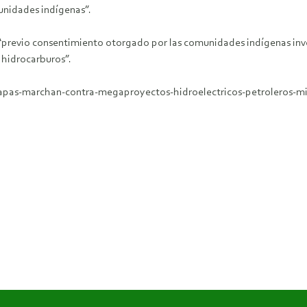
unidades indígenas”.
 “previo consentimiento otorgado por las comunidades indígenas invo
 hidrocarburos”.
apas-marchan-contra-megaproyectos-hidroelectricos-petroleros-m