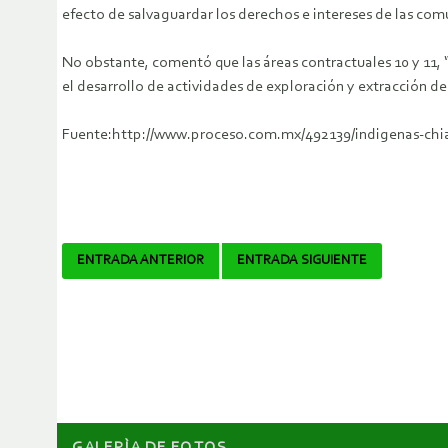
efecto de salvaguardar los derechos e intereses de las com
No obstante, comentó que las áreas contractuales 10 y 11,
el desarrollo de actividades de exploración y extracción de
Fuente:http://www.proceso.com.mx/492139/indigenas-chi
Navegador
ENTRADA ANTERIOR
ENTRADA SIGUIENTE
de
artículos
GALERÌA DE FOTOS