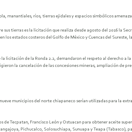
a, manantiales, ríos, tierras ejidales y espacios simbólicos amenaza
sus tierras es la licitación que realiza desde agosto del 2016 la Secr
 en los estados costeros del Golfo de México y Cuencas del Sureste, l
de la licitación de la Ronda 2.2, demandaron el respeto al derecho a l
xigieron la cancelación de las concesiones mineras, ampliación de pr
 nueve municipios del norte chiapaneco serían utilizadas para la ex
ios de Tecpatan, Francisco León y Ostuacan para obtener aceite super
angajoya, Pichucalco, Solosuchiapa, Sunuapa y Teapa (Tabasco), para