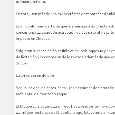
pronunciamiento.
En total, son más de 180 mil hectáreas de montañas de niebl
Los inconformes alertaron que la amenaza más directa sobre 
concesionar 12 pozos de extracción de gas natural y aceite
impacto en Chiapas.
Exigieron la cancelación definitiva de los bloques 10 y 11 
de licitación y la concesión de los pozos, además de que e
Zoque.
La amenaza en detalle
Según los denunciantes, 84 mil 500 hectáreas de tierras de
ambiental del territorio zoque.
El bloque 10 afectaría 42 mil 600 hectáreas de los municip
41 mil 900 hectáreas de Chapultenango, Ixtacomitan, Ixtap