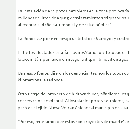
La instalación de 12 pozos petroleros en la zona provocarí
millones de litros de agua); desplazamientos migratorios, 
alimentaria, daño patrimonial y de salud pública”.
La Ronda 2.2 pone en riesgo un total de 16 arroyos y cua
Entre los afectados estarían los ríos Yomonó y Totopac en
Ixtacomitán, poniendo en riesgo la disponibilidad de agua pa
Un riesgo fuerte, dijeron los denunciantes, son los tubos q
kilómetros a la redonda.
Otro riesgo del proyecto de hidrocarburos, añadieron, es qu
conservación ambiental. Al instalar los pozos petroleros, pa
pasó en el ejido Nuevo Volcán Chichonal municipio de Juár
“Por eso, reiteramos que estos son proyectos de muerte”, in