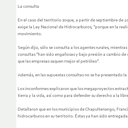
La consulta
En el caso del territorio zoque, a partir de septiembre de
exige la Ley Nacional de Hidrocarburos, “porque en la rea
movimiento.
Según dijo, sólo se consulta a los agentes rurales, mientr
consultas “han sido engañosas y bajo presión a cambio de
que las empresas saquen mejor el petróleo”.
Además, en las supuestas consultas no se ha presentado la
Los inconformes explicaron que los megaproyectos extracti
tierra y la vida, así como para defender su derecho a la li
Detallaron que en los municipios de Chapultenango, Franci
hidrocarburos en su territorio. Éstas ya han sido entregadas