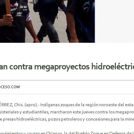
n contra megaproyectos hidroeléctric
OCESO.COM
EZ, Chis. (apro).- Indígenas zoques de la región noroeste del esta
gisteriales y estudiantiles, marcharon este jueves contra los megapro
e presas hidroeléctricas, pozos petroleros y concesiones para la mine
imientos y causas en Chiapas, la del Pueblo Zoque en Defensa de la V