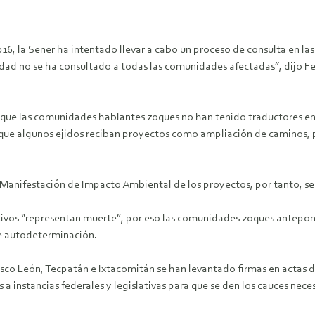
 2016, la Sener ha intentado llevar a cabo un proceso de consulta en 
lidad no se ha consultado a todas las comunidades afectadas”, dijo 
as que las comunidades hablantes zoques no han tenido traductores en 
 que algunos ejidos reciban proyectos como ampliación de caminos, 
 Manifestación de Impacto Ambiental de los proyectos, por tanto, se 
vos “representan muerte”, por eso las comunidades zoques anteponen l
bre autodeterminación.
sco León, Tecpatán e Ixtacomitán se han levantado firmas en actas 
 a instancias federales y legislativas para que se den los cauces nece