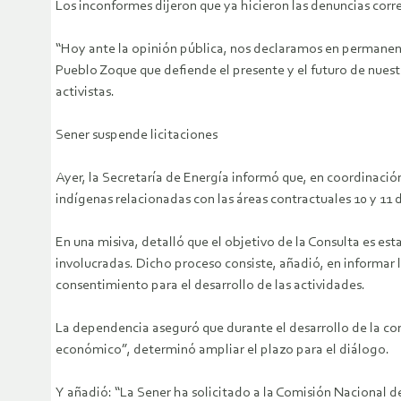
Los inconformes dijeron que ya hicieron las denuncias corre
“Hoy ante la opinión pública, nos declaramos en permanente 
Pueblo Zoque que defiende el presente y el futuro de nuestr
activistas.
Sener suspende licitaciones
Ayer, la Secretaría de Energía informó que, en coordinació
indígenas relacionadas con las áreas contractuales 10 y 11 
En una misiva, detalló que el objetivo de la Consulta es es
involucradas. Dicho proceso consiste, añadió, en informar l
consentimiento para el desarrollo de las actividades.
La dependencia aseguró que durante el desarrollo de la con
económico”, determinó ampliar el plazo para el diálogo.
Y añadió: “La Sener ha solicitado a la Comisión Nacional de 