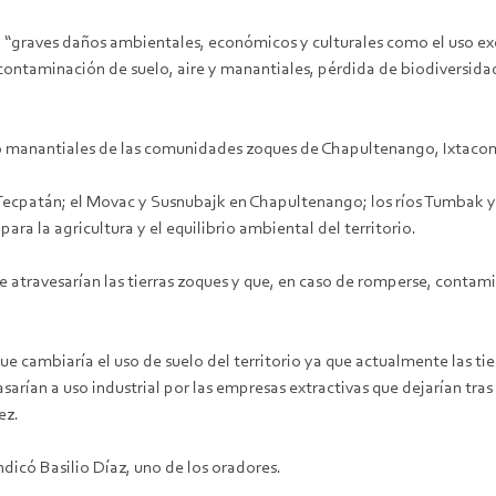
a “graves daños ambientales, económicos y culturales como el uso ex
contaminación de suelo, aire y manantiales, pérdida de biodiversida
tro manantiales de las comunidades zoques de Chapultenango, Ixtacom
 Tecpatán; el Movac y Susnubajk en Chapultenango; los ríos Tumbak y
ra la agricultura y el equilibrio ambiental del territorio.
ue atravesarían las tierras zoques y que, en caso de romperse, contam
e cambiaría el uso de suelo del territorio ya que actualmente las tie
sarían a uso industrial por las empresas extractivas que dejarían tras
ez.
dicó Basilio Díaz, uno de los oradores.