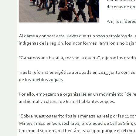
decenas de grup
Ahí, los líder
Al darse a conocer este jueves que 12 pozos petroleros de 
indígenas de la región, los inconformes llamaron a no bajar 
“Ganamos una batalla, mas no la guerra”, dijeron los orado
Tras la reforma energética aprobada en 2013, junto con las 
de los pueblos zoques.
Por ello, empezaron a organizarse en un movimiento “de resi
ambiental y cultural de 60 mil hablantes zoques.
“Sobre nuestros territorios la amenaza es real por las 11 c
Minera Frisco en Solosuchiapa, propiedad de Carlos Slim; u
Chichonal sobre 15 mil hectáreas; un geo-parque en el mi