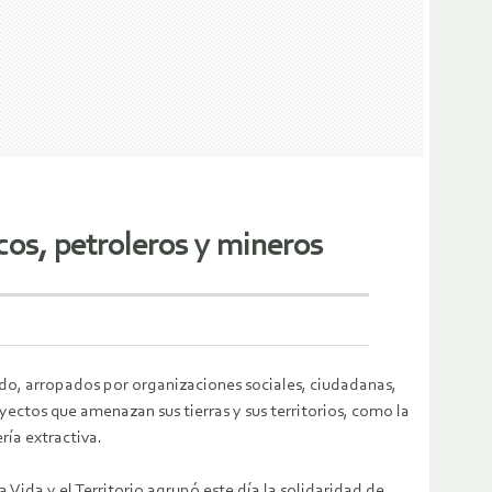
os, petroleros y mineros
do, arropados por organizaciones sociales, ciudadanas,
yectos que amenazan sus tierras y sus territorios, como la
ría extractiva.
ida y el Territorio agrupó este día la solidaridad de