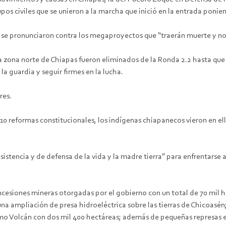
os civiles que se unieron a la marcha que inició en la entrada ponient
es se pronunciaron contra los megaproyectos que “traerán muerte y no
la zona norte de Chiapas fueron eliminados de la Ronda 2.2 hasta qu
la guardia y seguir firmes en la lucha.
res.
10 reformas constitucionales, los indígenas chiapanecos vieron en ell
stencia y de defensa de la vida y la madre tierra” para enfrentarse a
oncesiones mineras otorgadas por el gobierno con un total de 70 mil h
na ampliación de presa hidroeléctrica sobre las tierras de Chicoasén
smo Volcán con dos mil 400 hectáreas; además de pequeñas represas e