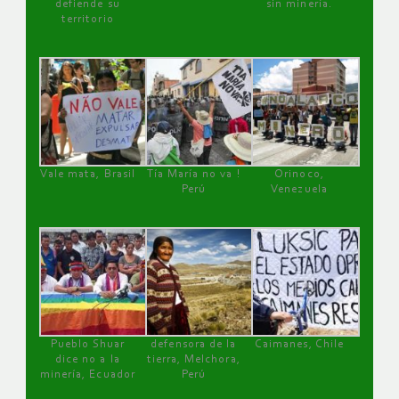
defiende su
sin minería.
territorio
Vale mata, Brasil
Tía María no va !
Orinoco,
Perú
Venezuela
Pueblo Shuar
defensora de la
Caimanes, Chile
dice no a la
tierra, Melchora,
minería, Ecuador
Perú