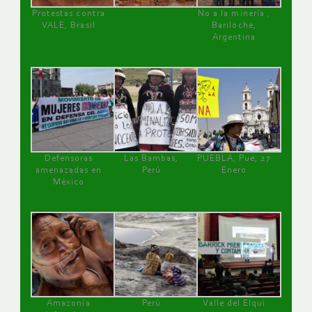
Protestas contra
No a la minería ,
VALE, Brasil
Bariloche,
Argentina
Defensoras
Las Bambas,
PUEBLA, Pue, 27
amenazadas en
Perú
Enero
México
Amazonía
Perú
Valle del Elqui