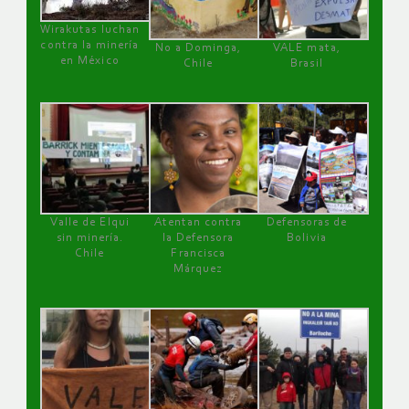
Wirakutas luchan
contra la minería
No a Dominga,
VALE mata,
en México
Chile
Brasil
Valle de Elqui
Atentan contra
Defensoras de
sin minería.
la Defensora
Bolivia
Chile
Francisca
Márquez