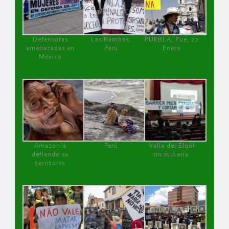
Defensoras
Las Bambas,
PUEBLA, Pue, 27
amenazadas en
Perú
Enero
México
Amazonía
Perú
Valle del Elqui
defiende su
sin minería.
territorio