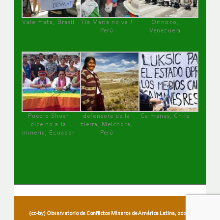
Vale mata, Brasil
Tía María no va !
Orinoco,
Perú
Venezuela
Pueblo Shuar
defensora de la
Caimanes, Chile
dice no a la
tierra, Melchora,
minería, Ecuador
Perú
(cc-by) Observatorio de Conflictos Mineros de América Latina, 2026