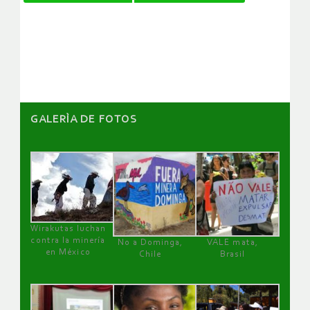
de
artículos
GALERÌA DE FOTOS
Wirakutas luchan
contra la minería
No a Dominga,
VALE mata,
en México
Chile
Brasil