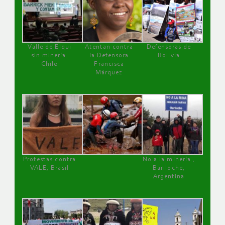
Valle de Elqui
Atentan contra
Defensoras de
sin minería.
la Defensora
Bolivia
Chile
Francisca
Márquez
Protestas contra
No a la minería ,
VALE, Brasil
Bariloche,
Argentina