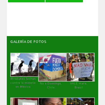
de
artículos
GALERÌA DE FOTOS
Wirakutas luchan
contra la minería
No a Dominga,
VALE mata,
en México
Chile
Brasil