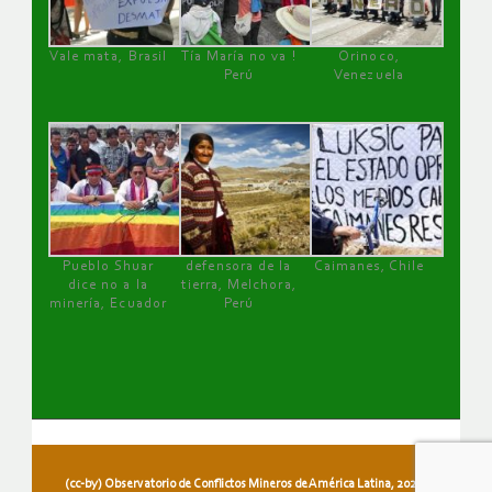
Vale mata, Brasil
Tía María no va !
Orinoco,
Perú
Venezuela
Pueblo Shuar
defensora de la
Caimanes, Chile
dice no a la
tierra, Melchora,
minería, Ecuador
Perú
(cc-by) Observatorio de Conflictos Mineros de América Latina, 2026