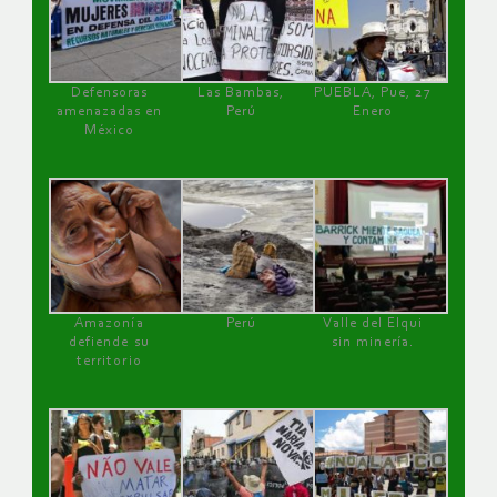
Defensoras
Las Bambas,
PUEBLA, Pue, 27
amenazadas en
Perú
Enero
México
Amazonía
Perú
Valle del Elqui
defiende su
sin minería.
territorio