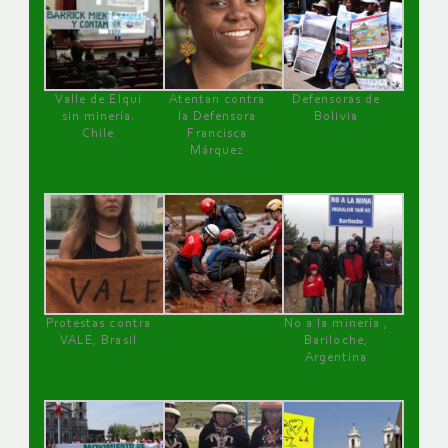
Valle de Elqui
Atentan contra
Defensoras de
sin minería.
la Defensora
Bolivia
Chile
Francisca
Márquez
Protestas contra
No a la minería ,
VALE, Brasil
Bariloche,
Argentina