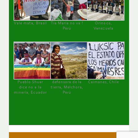
Vale mata, Brasil
Tía María no va !
Orinoco,
Perú
Venezuela
Pueblo Shuar
defensora de la
Caimanes, Chile
dice no a la
tierra, Melchora,
minería, Ecuador
Perú