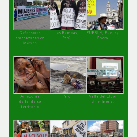
Defensoras
Las Bambas,
PUEBLA, Pue, 27
amenazadas en
Perú
Enero
México
Amazonía
Perú
Valle del Elqui
defiende su
sin minería.
territorio