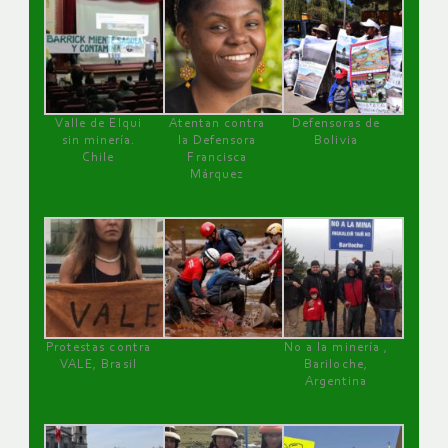
Valle de Elqui
Atentan contra
Defensoras de
sin minería.
la Defensora
Bolivia
Chile
Francisca
Márquez
Protestas contra
No a la minería ,
VALE, Brasil
Bariloche,
Argentina