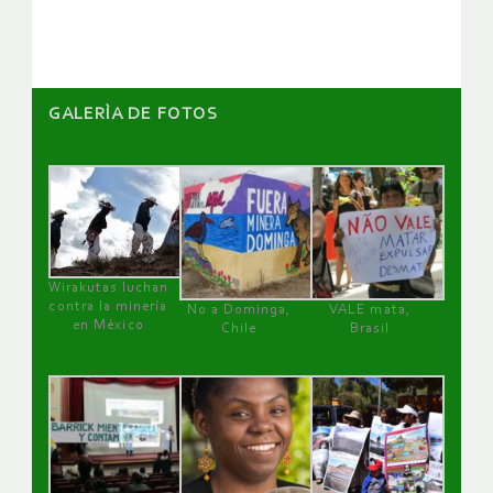
artículos
GALERÌA DE FOTOS
Wirakutas luchan
contra la minería
No a Dominga,
VALE mata,
en México
Chile
Brasil