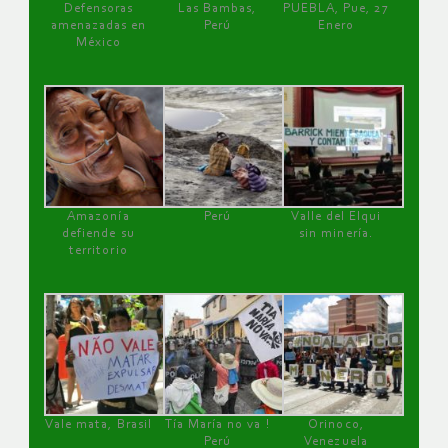
Defensoras
Las Bambas,
PUEBLA, Pue, 27
amenazadas en
Perú
Enero
México
Amazonía
Perú
Valle del Elqui
defiende su
sin minería.
territorio
Vale mata, Brasil
Tía María no va !
Orinoco,
Perú
Venezuela