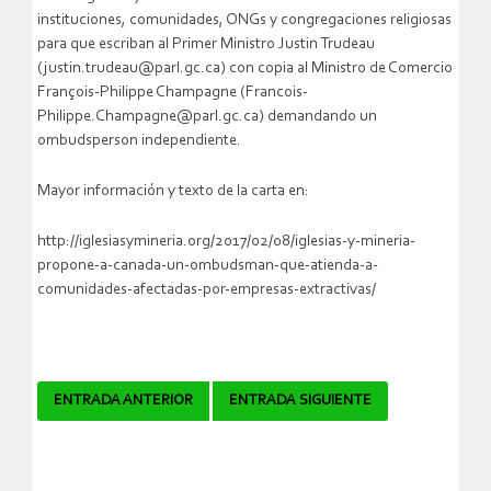
instituciones, comunidades, ONGs y congregaciones religiosas
para que escriban al Primer Ministro Justin Trudeau
(justin.trudeau@parl.gc.ca) con copia al Ministro de Comercio
François-Philippe Champagne (Francois-
Philippe.Champagne@parl.gc.ca) demandando un
ombudsperson independiente.
Mayor información y texto de la carta en:
http://iglesiasymineria.org/2017/02/08/iglesias-y-mineria-
propone-a-canada-un-ombudsman-que-atienda-a-
comunidades-afectadas-por-empresas-extractivas/
Navegador
ENTRADA ANTERIOR
ENTRADA SIGUIENTE
de