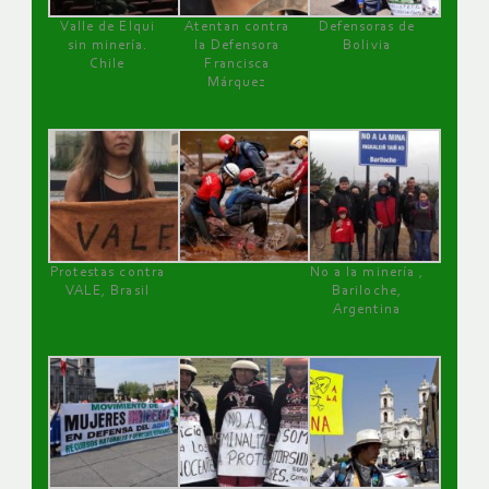
Valle de Elqui
Atentan contra
Defensoras de
sin minería.
la Defensora
Bolivia
Chile
Francisca
Márquez
Protestas contra
No a la minería ,
VALE, Brasil
Bariloche,
Argentina