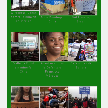
Wirakutas luchan
contra la minería
No a Dominga,
VALE mata,
en México
Chile
Brasil
Valle de Elqui
Atentan contra
Defensoras de
sin minería.
la Defensora
Bolivia
Chile
Francisca
Márquez