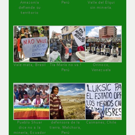
Amazonía
Perú
Valle del Elqui
defiende su
sin minería.
territorio
Vale mata, Brasil
Tía María no va !
Orinoco,
Perú
Venezuela
Pueblo Shuar
defensora de la
Caimanes, Chile
dice no a la
tierra, Melchora,
minería, Ecuador
Perú