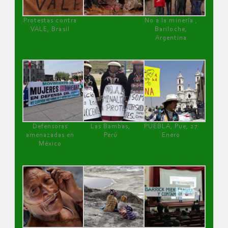
Protestas contra
No a la minería ,
VALE, Brasil
Bariloche,
Argentina
Defensoras
Las Bambas,
PUEBLA, Pue, 27
amenazadas en
Perú
Enero
México