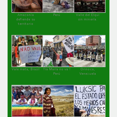
Amazonía
Perú
Valle del Elqui
defiende su
sin minería.
territorio
Vale mata, Brasil
Tía María no va !
Orinoco,
Perú
Venezuela