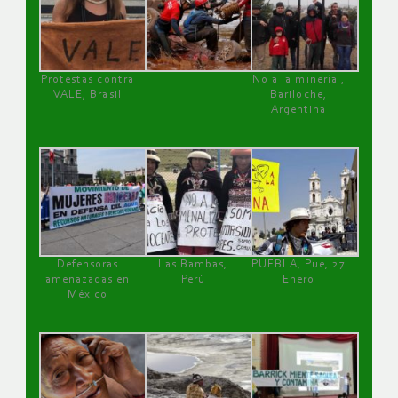
Protestas contra
No a la minería ,
VALE, Brasil
Bariloche,
Argentina
Defensoras
Las Bambas,
PUEBLA, Pue, 27
amenazadas en
Perú
Enero
México