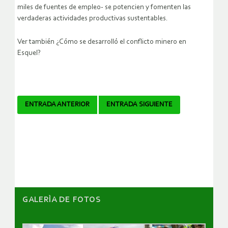
miles de fuentes de empleo- se potencien y fomenten las
verdaderas actividades productivas sustentables.
Ver también ¿Cómo se desarrolló el conflicto minero en
Esquel?
Navegador
ENTRADA ANTERIOR
ENTRADA SIGUIENTE
de
artículos
GALERÌA DE FOTOS