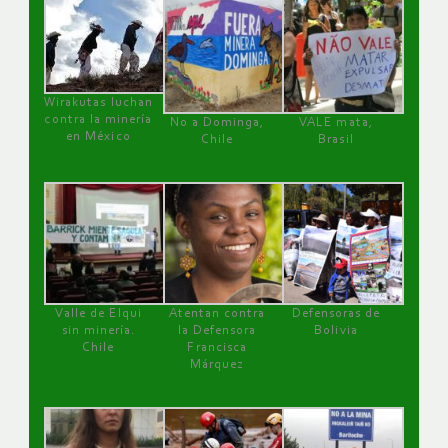
Wirakutas luchan
contra la minería
No a Dominga,
VALE mata,
en México
Chile
Brasil
Valle de Elqui
Atentan contra
Defensoras de
sin minería.
la Defensora
Bolivia
Chile
Francisca
Márquez