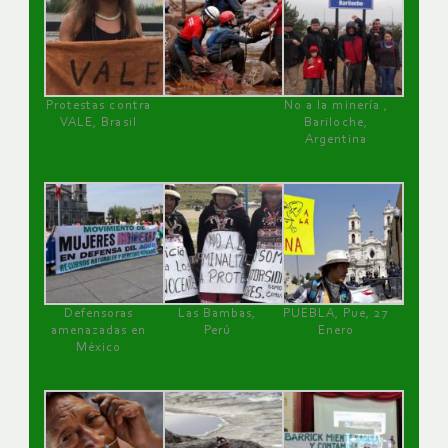
Protestas contra
No a la minería ,
VALE, Brasil
Bariloche,
Argentina
Defensoras
Las Bambas,
PUEBLA, Pue, 27
amenazadas en
Perú
Enero
México