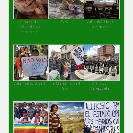
Amazonía
Perú
Valle del Elqui
defiende su
sin minería.
territorio
Vale mata, Brasil
Tía María no va !
Orinoco,
Perú
Venezuela