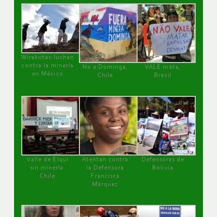
Wirakutas luchan
contra la minería
No a Dominga,
VALE mata,
en México
Chile
Brasil
Valle de Elqui
Atentan contra
Defensoras de
sin minería.
la Defensora
Bolivia
Chile
Francisca
Márquez