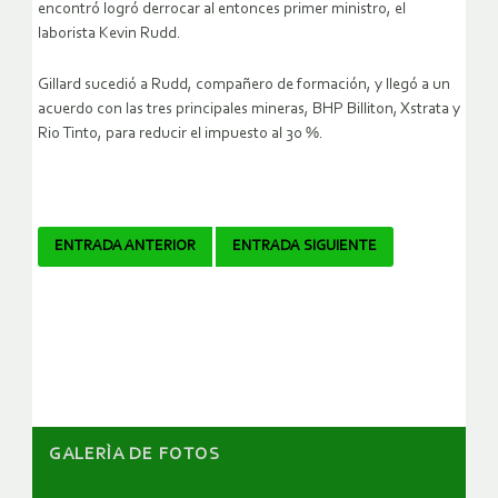
encontró logró derrocar al entonces primer ministro, el
laborista Kevin Rudd.
Gillard sucedió a Rudd, compañero de formación, y llegó a un
acuerdo con las tres principales mineras, BHP Billiton, Xstrata y
Rio Tinto, para reducir el impuesto al 30 %.
Navegador
ENTRADA ANTERIOR
ENTRADA SIGUIENTE
de
artículos
GALERÌA DE FOTOS