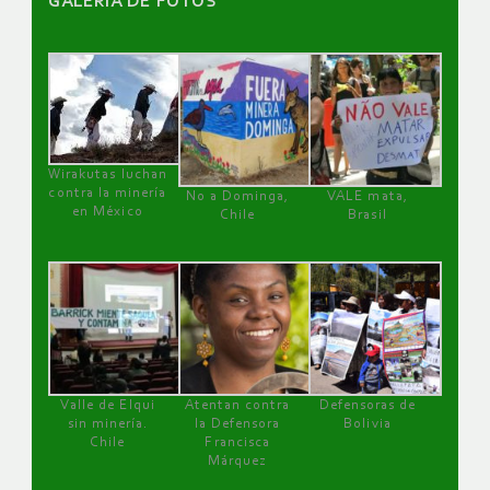
GALERÌA DE FOTOS
Wirakutas luchan
contra la minería
No a Dominga,
VALE mata,
en México
Chile
Brasil
Valle de Elqui
Atentan contra
Defensoras de
sin minería.
la Defensora
Bolivia
Chile
Francisca
Márquez