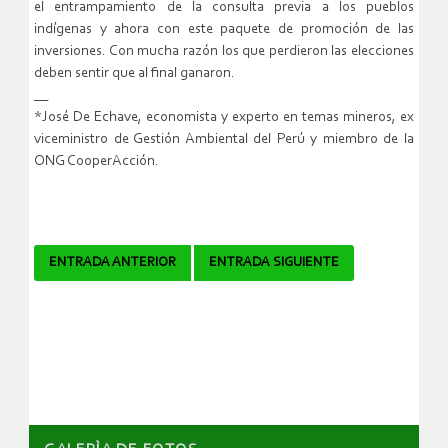
el entrampamiento de la consulta previa a los pueblos
indígenas y ahora con este paquete de promoción de las
inversiones. Con mucha razón los que perdieron las elecciones
deben sentir que al final ganaron.
__
*José De Echave, economista y experto en temas mineros, ex
viceministro de Gestión Ambiental del Perú y miembro de la
ONG CooperAcción.
Navegador
ENTRADA ANTERIOR
ENTRADA SIGUIENTE
de
artículos