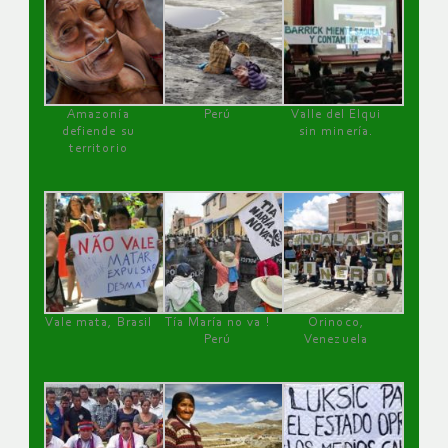
Amazonía
Perú
Valle del Elqui
defiende su
sin minería.
territorio
Vale mata, Brasil
Tía María no va !
Orinoco,
Perú
Venezuela