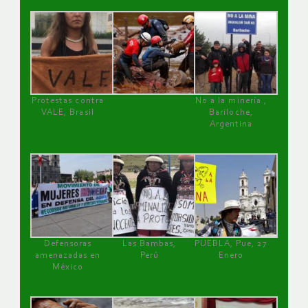
Protestas contra
No a la minería ,
VALE, Brasil
Bariloche,
Argentina
Defensoras
Las Bambas,
PUEBLA, Pue, 27
amenazadas en
Perú
Enero
México