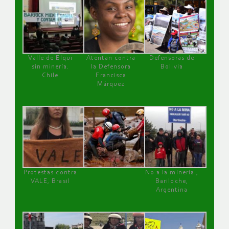
Valle de Elqui
Atentan contra
Defensoras de
sin minería.
la Defensora
Bolivia
Chile
Francisca
Márquez
Protestas contra
No a la minería ,
VALE, Brasil
Bariloche,
Argentina