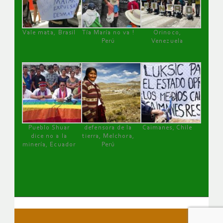
Vale mata, Brasil
Tía María no va !
Orinoco,
Perú
Venezuela
Pueblo Shuar
defensora de la
Caimanes, Chile
dice no a la
tierra, Melchora,
minería, Ecuador
Perú