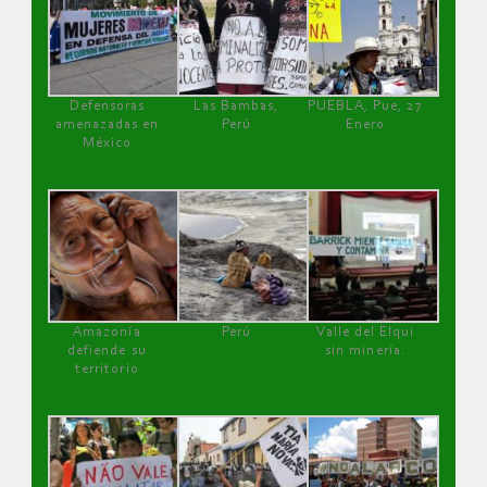
Defensoras
Las Bambas,
PUEBLA, Pue, 27
amenazadas en
Perú
Enero
México
Amazonía
Perú
Valle del Elqui
defiende su
sin minería.
territorio