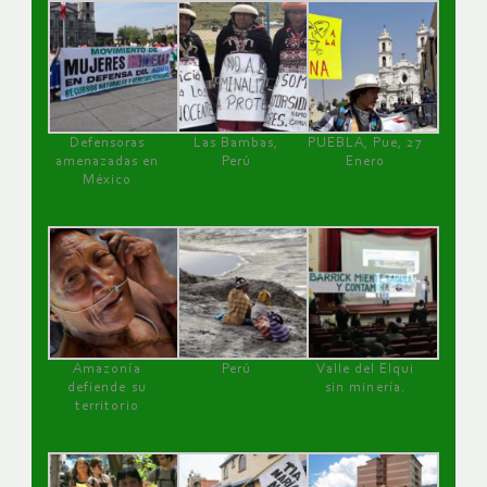
Defensoras
Las Bambas,
PUEBLA, Pue, 27
amenazadas en
Perú
Enero
México
Amazonía
Perú
Valle del Elqui
defiende su
sin minería.
territorio