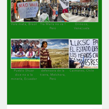
Vale mata, Brasil
Tía María no va !
Orinoco,
Perú
Venezuela
Pueblo Shuar
defensora de la
Caimanes, Chile
dice no a la
tierra, Melchora,
minería, Ecuador
Perú