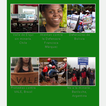
Valle de Elqui
Atentan contra
Defensoras de
sin minería.
la Defensora
Bolivia
Chile
Francisca
Márquez
Protestas contra
No a la minería ,
VALE, Brasil
Bariloche,
Argentina