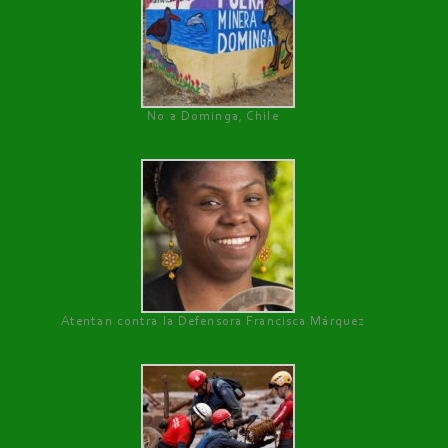
No a Dominga, Chile
Atentan contra la Defensora Francisca Márquez