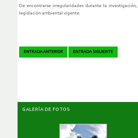
De encontrarse irregularidades durante la investigación
legislación ambiental vigente.
Navegador
ENTRADA ANTERIOR
ENTRADA SIGUIENTE
de
artículos
GALERÌA DE FOTOS