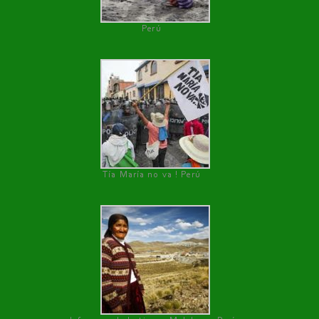
Perú
Tía María no va ! Perú