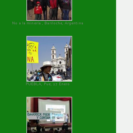
No a la minería , Bariloche, Argentina
PUEBLA, Pue, 27 Enero