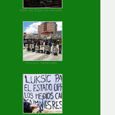
Valle del Elqui sin minería.
Orinoco, Venezuela