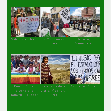
Vale mata, Brasil
Tía María no va !
Orinoco,
Perú
Venezuela
Pueblo Shuar
defensora de la
Caimanes, Chile
dice no a la
tierra, Melchora,
minería, Ecuador
Perú