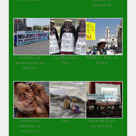
Argentina
Defensoras
Las Bambas,
PUEBLA, Pue, 27
amenazadas en
Perú
Enero
México
Amazonía
Perú
Valle del Elqui
defiende su
sin minería.
territorio