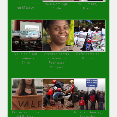
contra la minería
No a Dominga,
VALE mata,
en México
Chile
Brasil
Valle de Elqui
Atentan contra
Defensoras de
sin minería.
la Defensora
Bolivia
Chile
Francisca
Márquez
Protestas contra
No a la minería ,
VALE, Brasil
Bariloche,