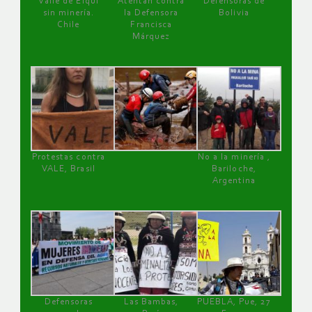
Valle de Elqui
Atentan contra
Defensoras de
sin minería.
la Defensora
Bolivia
Chile
Francisca
Márquez
Protestas contra
No a la minería ,
VALE, Brasil
Bariloche,
Argentina
Defensoras
Las Bambas,
PUEBLA, Pue, 27