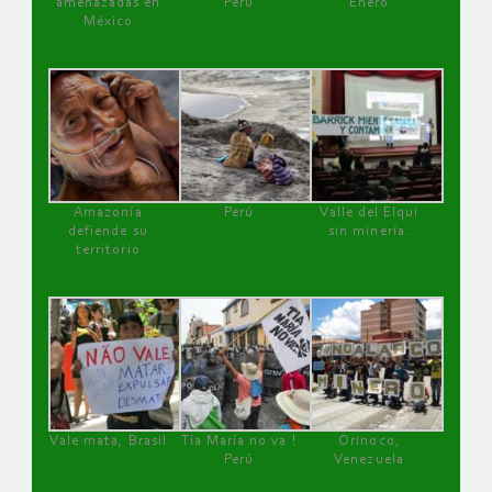
amenazadas en
Perú
Enero
México
Amazonía
Perú
Valle del Elqui
defiende su
sin minería.
territorio
Vale mata, Brasil
Tía María no va !
Orinoco,
Perú
Venezuela