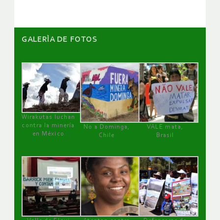
GALERÌA DE FOTOS
Wirakutas luchan
contra la minería
No a Dominga,
VALE mata,
en México
Chile
Brasil