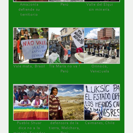
Amazonía
Perú
Valle del Elqui
defiende su
sin minería.
territorio
Vale mata, Brasil
Tía María no va !
Orinoco,
Perú
Venezuela
Pueblo Shuar
defensora de la
Caimanes, Chile
dice no a la
tierra, Melchora,