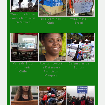
Wirakutas luchan
contra la minería
No a Dominga,
VALE mata,
en México
Chile
Brasil
Valle de Elqui
Atentan contra
Defensoras de
sin minería.
la Defensora
Bolivia
Chile
Francisca
Márquez