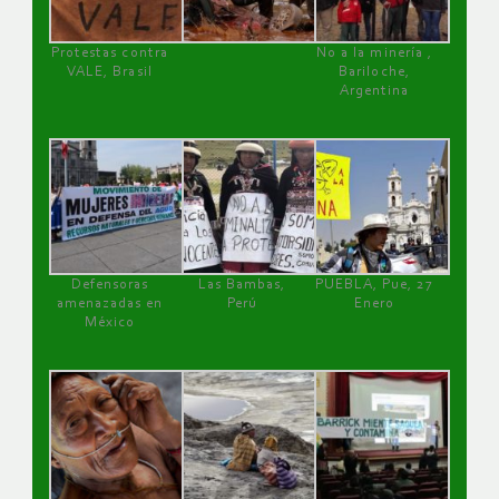
Protestas contra
No a la minería ,
VALE, Brasil
Bariloche,
Argentina
Defensoras
Las Bambas,
PUEBLA, Pue, 27
amenazadas en
Perú
Enero
México