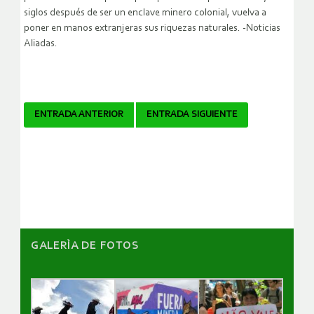
siglos después de ser un enclave minero colonial, vuelva a
poner en manos extranjeras sus riquezas naturales. -Noticias
Aliadas.
Navegador
ENTRADA ANTERIOR
ENTRADA SIGUIENTE
de
artículos
GALERÌA DE FOTOS