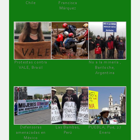
Chile
Francisca
Márquez
Protestas contra
No a la minería ,
VALE, Brasil
Bariloche,
Argentina
Defensoras
Las Bambas,
PUEBLA, Pue, 27
amenazadas en
Perú
Enero
México