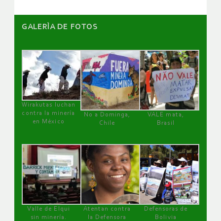
GALERÌA DE FOTOS
Wirakutas luchan
contra la minería
No a Dominga,
VALE mata,
en México
Chile
Brasil
Valle de Elqui
Atentan contra
Defensoras de
sin minería.
la Defensora
Bolivia