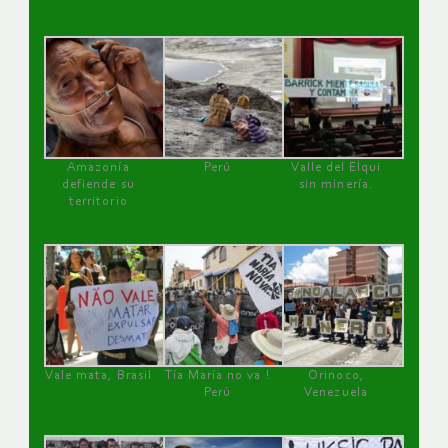
Amazonía
Perú
Valle del Elqui
defiende su
sin minería.
territorio
Vale mata, Brasil
Tía María no va !
Orinoco,
Perú
Venezuela