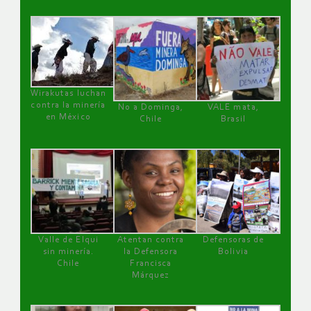
Wirakutas luchan
contra la minería
No a Dominga,
VALE mata,
en México
Chile
Brasil
Valle de Elqui
Atentan contra
Defensoras de
sin minería.
la Defensora
Bolivia
Chile
Francisca
Márquez