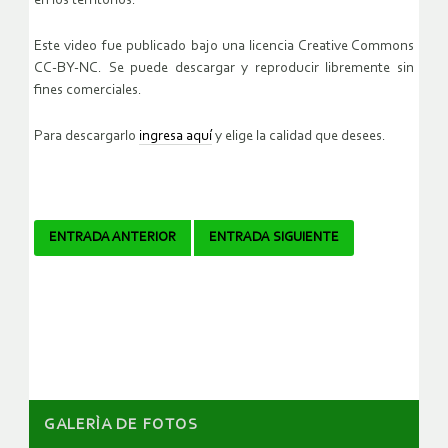
en los territorios.
Este video fue publicado bajo una licencia Creative Commons
CC-BY-NC. Se puede descargar y reproducir libremente sin
fines comerciales.
Para descargarlo
ingresa aquí
y elige la calidad que desees.
Navegador
ENTRADA ANTERIOR
ENTRADA SIGUIENTE
de
artículos
GALERÌA DE FOTOS