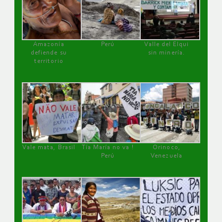
Amazonía
Perú
Valle del Elqui
defiende su
sin minería.
territorio
Vale mata, Brasil
Tía María no va !
Orinoco,
Perú
Venezuela