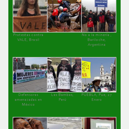
Protestas contra
No a la minería ,
VALE, Brasil
Bariloche,
Argentina
Defensoras
Las Bambas,
PUEBLA, Pue, 27
amenazadas en
Perú
Enero
México