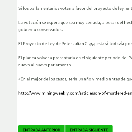
Si los parlamentarios votan a favor del proyecto de ley, ent
La votación se espera que sea muy cerrada, a pesar del hec
gobierno conservador..
El Proyecto de Ley de Peter Julian C-354 estará todavía po
El planea volver a presentarla en el siguiente periodo del 
nuevo al nuevo parlamento.
«En el mejor de los casos, sería un año y medio antes de qu
http://www.miningweekly.com/article/son-of-murdered-ant
Navegador
ENTRADA ANTERIOR
ENTRADA SIGUIENTE