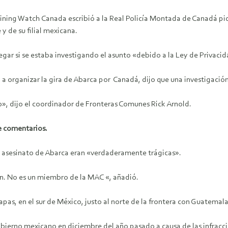
ning Watch Canada escribió a la Real Policía Montada de Canadá pidi
 y de su filial mexicana.
gar si se estaba investigando el asunto «debido a la Ley de Privacid
 organizar la gira de Abarca por Canadá, dijo que una investigación
o», dijo el coordinador de Fronteras Comunes Rick Arnold.
e comentarios.
l asesinato de Abarca eran «verdaderamente trágicas».
n. No es un miembro de la MAC «, añadió.
pas, en el sur de México, justo al norte de la frontera con Guatemala
gobierno mexicano en diciembre del año pasado a causa de las infracc