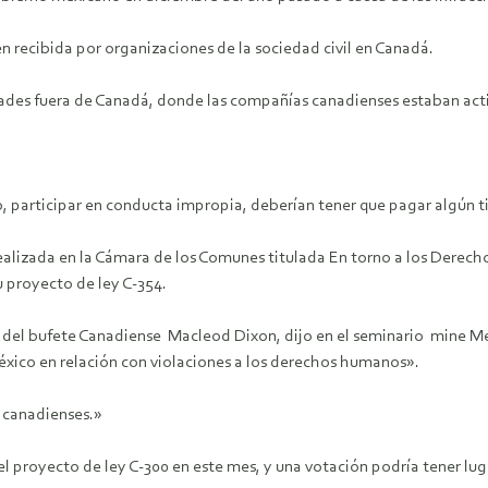
ien recibida por organizaciones de la sociedad civil en Canadá.
dades fuera de Canadá, donde las compañías canadienses estaban acti
o, participar en conducta impropia, deberían tener que pagar algún t
ealizada en la Cámara de los Comunes titulada En torno a los Derech
u proyecto de ley C-354.
io del bufete Canadiense Macleod Dixon, dijo en el seminario mine M
éxico en relación con violaciones a los derechos humanos».
 canadienses.»
del proyecto de ley C-300 en este mes, y una votación podría tener lu