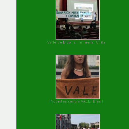
Valle de Elqui sin minería. Chile
Protestas contra VALE, Brasil