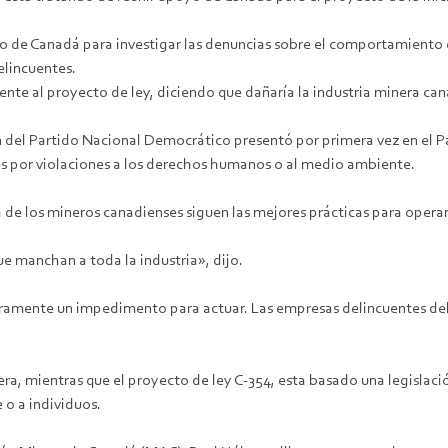
rno de Canadá para investigar las denuncias sobre el comportamiento 
delincuentes.
te al proyecto de ley, diciendo que dañaría la industria minera can
ian del Partido Nacional Democrático presentó por primera vez en el P
 por violaciones a los derechos humanos o al medio ambiente.
ría de los mineros canadienses siguen las mejores prácticas para ope
 manchan a toda la industria», dijo.
aramente un impedimento para actuar. Las empresas delincuentes de
inera, mientras que el proyecto de ley C-354, esta basado una legisl
 o a individuos.