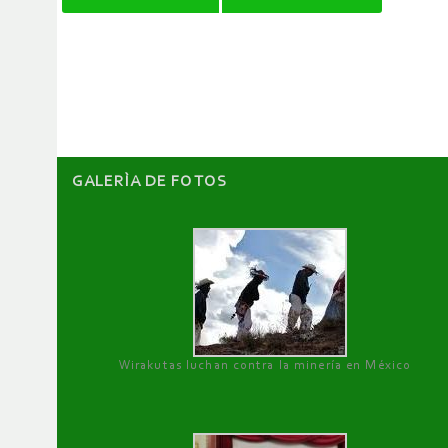
de
artículos
GALERÌA DE FOTOS
Wirakutas luchan contra la minería en México