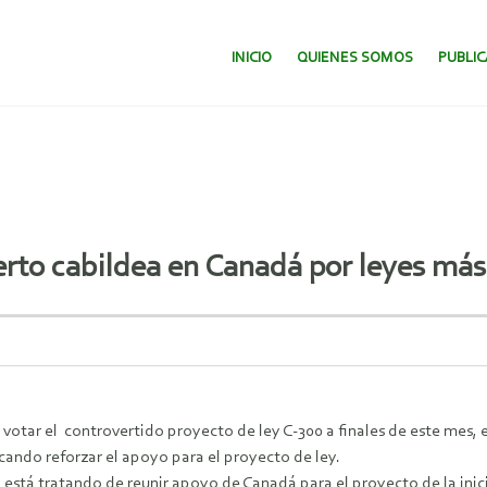
SALTAR AL CONTENIDO.
INICIO
QUIENES SOMOS
PUBLI
uerto cabildea en Canadá por leyes más
 votar el controvertido proyecto de ley C-300 a finales de este mes, 
ando reforzar el apoyo para el proyecto de ley.
stá tratando de reunir apoyo de Canadá para el proyecto de la inici