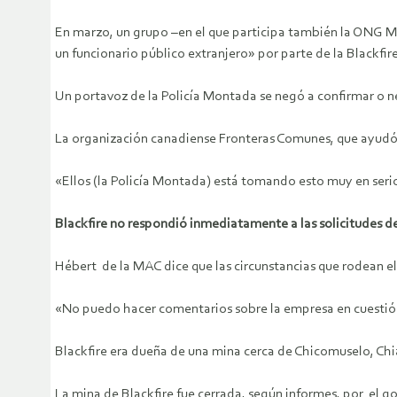
En marzo, un grupo –en el que participa también la ONG Mi
un funcionario público extranjero» por parte de la Blackfire
Un portavoz de la Policía Montada se negó a confirmar o ne
La organización canadiense Fronteras Comunes, que ayudó a
«Ellos (la Policía Montada) está tomando esto muy en seri
Blackfire no respondió inmediatamente a las solicitudes d
Hébert de la MAC dice que las circunstancias que rodean e
«No puedo hacer comentarios sobre la empresa en cuestió
Blackfire era dueña de una mina cerca de Chicomuselo, Chia
La mina de Blackfire fue cerrada, según informes, por el 