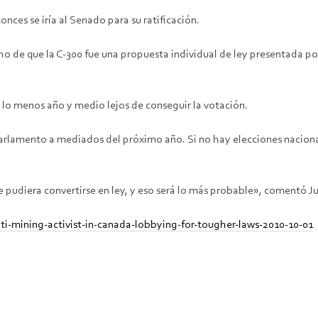
onces se iría al Senado para su ratificación.
ho de que la C-300 fue una propuesta individual de ley presentada po
r lo menos año y medio lejos de conseguir la votación.
Parlamento a mediados del próximo año. Si no hay elecciones nacional
e pudiera convertirse en ley, y eso será lo más probable», comentó Ju
i-mining-activist-in-canada-lobbying-for-tougher-laws-2010-10-01