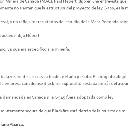
ción Minera de Canadá (MAC), Paul Hébert, dijo en una entrevista qu
mente no sienten que la estructura del proyecto de ley C-300, es la m
cesal, y no refleja los resultados del estudio de la Mesa Redonda so
ructivo», dijo Hébert.
0, ya que era específico a la minería.
 balazos frente a su casa a finales del año pasado. El abogado alegó
 la empresa canadiense Blackfire Exploration estaba detrás del asesi
ría demandada en Canadá si la C-345 fuera adoptada como ley.
bsolutamente segura de que Blackfire está detrás de la muerte de mi p
riano Abarca.