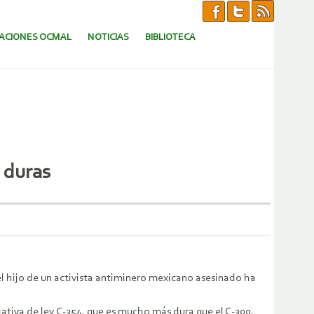
CACIONES OCMAL
NOTICIAS
BIBLIOTECA
 duras
el hijo de un activista antiminero mexicano asesinado ha
ativa de ley C-354, que es mucho más dura que el C-300.