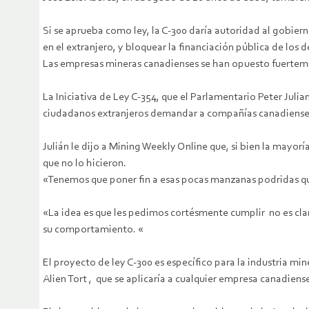
Si se aprueba como ley, la C-300 daría autoridad al gobie
en el extranjero, y bloquear la financiación pública de los 
Las empresas mineras canadienses se han opuesto fuertemen
La Iniciativa de Ley C-354, que el Parlamentario Peter Jul
ciudadanos extranjeros demandar a compañías canadienses
Julián le dijo a Mining Weekly Online que, si bien la mayo
que no lo hicieron.
«Tenemos que poner fin a esas pocas manzanas podridas que
«La idea es que les pedimos cortésmente cumplir no es cl
su comportamiento. «
El proyecto de ley C-300 es específico para la industria m
Alien Tort , que se aplicaría a cualquier empresa canadiense