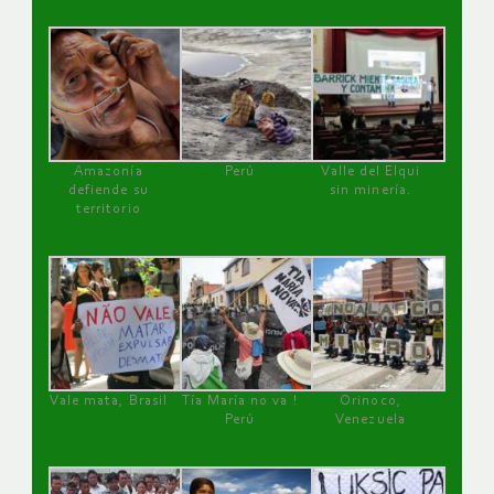
Amazonía
Perú
Valle del Elqui
defiende su
sin minería.
territorio
Vale mata, Brasil
Tía María no va !
Orinoco,
Perú
Venezuela