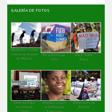
GALERÌA DE FOTOS
Wirakutas luchan
contra la minería
No a Dominga,
VALE mata,
en México
Chile
Brasil
Valle de Elqui
Atentan contra
Defensoras de
sin minería.
la Defensora
Bolivia
Chile
Francisca