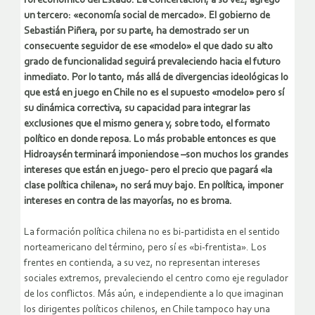
rol económico del Estado. La Concertación, a su vez, agregó
un tercero: «economía social de mercado». El gobierno de
Sebastián Piñera, por su parte, ha demostrado ser un
consecuente seguidor de ese «modelo» el que dado su alto
grado de funcionalidad seguirá prevaleciendo hacia el futuro
inmediato. Por lo tanto, más allá de divergencias ideológicas lo
que está en juego en Chile no es el supuesto «modelo» pero sí
su dinámica correctiva, su capacidad para integrar las
exclusiones que el mismo genera y, sobre todo, el formato
político en donde reposa. Lo más probable entonces es que
Hidroaysén terminará imponiendose –son muchos los grandes
intereses que están en juego- pero el precio que pagará «la
clase política chilena», no será muy bajo. En política, imponer
intereses en contra de las mayorías, no es broma.
La formación política chilena no es bi-partidista en el sentido
norteamericano del término, pero sí es «bi-frentista». Los
frentes en contienda, a su vez, no representan intereses
sociales extremos, prevaleciendo el centro como eje regulador
de los conflictos. Más aún, e independiente a lo que imaginan
los dirigentes políticos chilenos, en Chile tampoco hay una