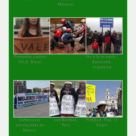
Márquez
Protestas contra
No a la minería ,
VALE, Brasil
Bariloche,
Argentina
Defensoras
Las Bambas,
PUEBLA, Pue, 27
amenazadas en
Perú
Enero
México