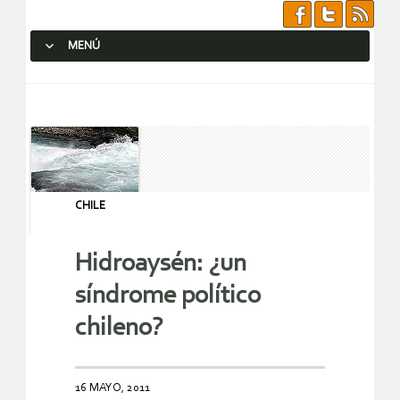
MENÚ
SALTAR AL CONTENIDO.
CHILE
Hidroaysén: ¿un
síndrome político
chileno?
16 MAYO, 2011