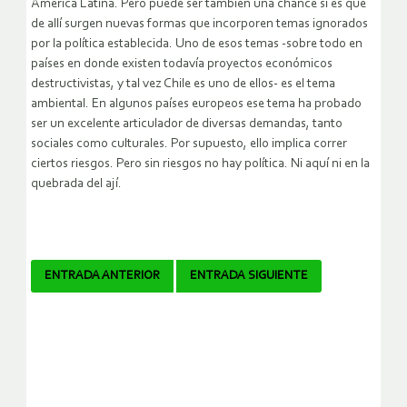
América Latina. Pero puede ser también una chance si es que
de allí surgen nuevas formas que incorporen temas ignorados
por la política establecida. Uno de esos temas -sobre todo en
países en donde existen todavía proyectos económicos
destructivistas, y tal vez Chile es uno de ellos- es el tema
ambiental. En algunos países europeos ese tema ha probado
ser un excelente articulador de diversas demandas, tanto
sociales como culturales. Por supuesto, ello implica correr
ciertos riesgos. Pero sin riesgos no hay política. Ni aquí ni en la
quebrada del ají.
Navegador
ENTRADA ANTERIOR
ENTRADA SIGUIENTE
de
artículos