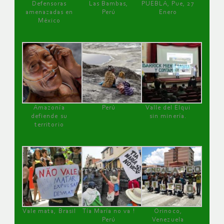
Defensoras
Las Bambas,
PUEBLA, Pue, 27
amenazadas en
Perú
Enero
México
Amazonía
Perú
Valle del Elqui
defiende su
sin minería.
territorio
Vale mata, Brasil
Tía María no va !
Orinoco,
Perú
Venezuela