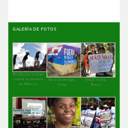
artículos
GALERÌA DE FOTOS
Wirakutas luchan
contra la minería
No a Dominga,
VALE mata,
en México
Chile
Brasil