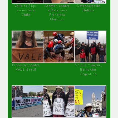
Valle de Elqui
Atentan contra
Defensoras de
sin minería.
la Defensora
Bolivia
Chile
Francisca
Márquez
Protestas contra
No a la minería ,
VALE, Brasil
Bariloche,
Argentina