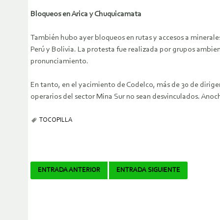
Bloqueos en Arica y Chuquicamata
También hubo ayer bloqueos en rutas y accesos a minerales 
Perú y Bolivia. La protesta fue realizada por grupos ambie
pronunciamiento.
En tanto, en el yacimiento de Codelco, más de 30 de dirige
operarios del sector Mina Sur no sean desvinculados. Anoc
TOCOPILLA
Navegador
ENTRADA ANTERIOR
ENTRADA SIGUIENTE
de
artículos