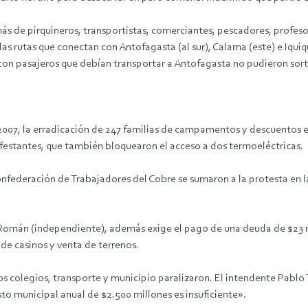
ás de pirquineros, transportistas, comerciantes, pescadores, profes
 rutas que conectan con Antofagasta (al sur), Calama (este) e Iquique
on pasajeros que debían transportar a Antofagasta no pudieron sorte
007, la erradicación de 247 familias de campamentos y descuentos en
nifestantes, que también bloquearon el acceso a dos termoeléctricas.
nfederación de Trabajadores del Cobre se sumaron a la protesta en l
Román (independiente), además exige el pago de una deuda de $23 m
 de casinos y venta de terrenos.
os colegios, transporte y municipio paralizaron. El intendente Pabl
to municipal anual de $2.500 millones es insuficiente».