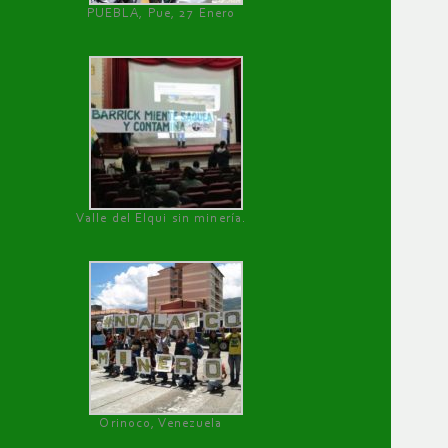
PUEBLA, Pue, 27 Enero
Valle del Elqui sin minería.
Orinoco, Venezuela