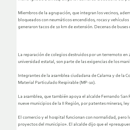
Miembros de la agrupación, que integran los vecinos, adem
bloqueados con neumáticos encendidos, rocas y vehículos las
generaron tacos de 10 km de extensión. Decenas de buses c
La reparación de colegios destruidos por un terremoto en 2
universidad estatal, son parte de las exigencias de los ma
Integrantes de la asamblea ciudadana de Calama y de la Co
Material Particulado Respirable (MP-10).
La asamblea, que también apoya el alcalde Fernando San 
nueve municipios de la II Región, por patentes mineras, ley
El comercio y el hospital funcionan con normalidad, pero l
proyectos del municipio». El alcalde dijo que el «presupues