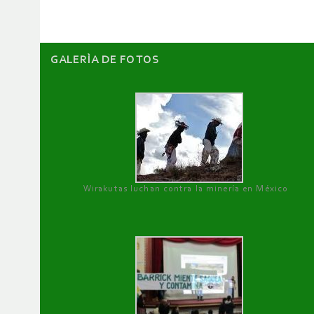
GALERÌA DE FOTOS
Wirakutas luchan contra la minería en México