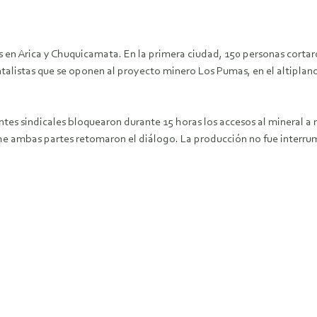
en Arica y Chuquicamata. En la primera ciudad, 150 personas cortaro
ntalistas que se oponen al proyecto minero Los Pumas, en el altipla
ntes sindicales bloquearon durante 15 horas los accesos al mineral a
he ambas partes retomaron el diálogo. La producción no fue interru