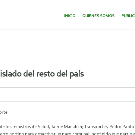
SALTAR AL CONTENIDO.
INICIO
QUIENES SOMOS
PUBLI
slado del resto del país
orte.
 de los ministros de Salud, Jaime Mañalich; Transportes, Pedro Pablo
rto nortino para desactivar un paro comunal indefinido que partió ay