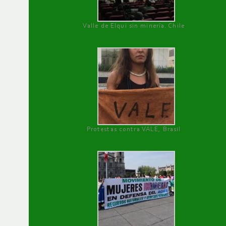
Valle de Elqui sin minería. Chile
Protestas contra VALE, Brasil