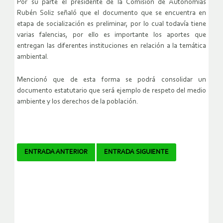
Por su parte el presidente de la Comisión de Autonomías
Rubén Soliz señaló que el documento que se encuentra en
etapa de socialización es preliminar, por lo cual todavía tiene
varias falencias, por ello es importante los aportes que
entregan las diferentes instituciones en relación a la temática
ambiental.
Mencionó que de esta forma se podrá consolidar un
documento estatutario que será ejemplo de respeto del medio
ambiente y los derechos de la población.
Navegador
ENTRADA ANTERIOR
ENTRADA SIGUIENTE
de
artículos