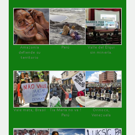
Amazonía
Perú
Valle del Elqui
defiende su
sin minería.
territorio
Vale mata, Brasil
Tía María no va !
Orinoco,
Perú
Venezuela