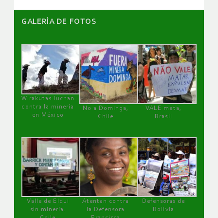
GALERÌA DE FOTOS
Wirakutas luchan
contra la minería
No a Dominga,
VALE mata,
en México
Chile
Brasil
Valle de Elqui
Atentan contra
Defensoras de
sin minería.
la Defensora
Bolivia
Chile
Francisca