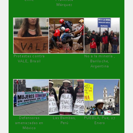
Márquez
Protestas contra
No a la minería ,
VALE, Brasil
Bariloche,
Argentina
Defensoras
Las Bambas,
PUEBLA, Pue, 27
amenazadas en
Perú
Enero
México