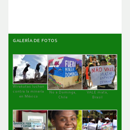
de
artículos
GALERÌA DE FOTOS
Wirakutas luchan
contra la minería
No a Dominga,
VALE mata,
en México
Chile
Brasil