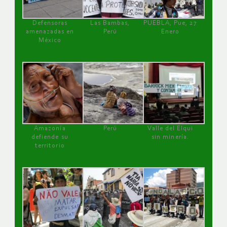
Defensoras
Las Bambas,
PUEBLA, Pue, 27
amenazadas en
Perú
Enero
México
Amazonía
Perú
Valle del Elqui
defiende su
sin minería.
territorio