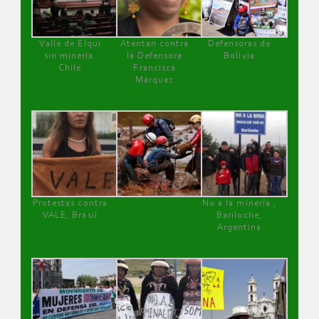
Valle de Elqui
Atentan contra
Defensoras de
sin minería.
la Defensora
Bolivia
Chile
Francisca
Márquez
Protestas contra
No a la minería ,
VALE, Brasil
Bariloche,
Argentina