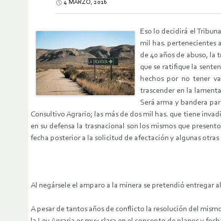
4 MARZO, 2016
Eso lo decidirá el Tribun
mil has. pertenecientes 
de 40 años de abuso, la 
que se ratifique la sente
hechos por no tener va
trascender en la lamenta
Será arma y bandera par
Consultivo Agrario; las más de dos mil has. que tiene inva
en su defensa la trasnacional son los mismos que presento
fecha posterior a la solicitud de afectación y algunas otras 
Al negársele el amparo a la minera se pretendió entregar al
A pesar de tantos años de conflicto la resolución del mis