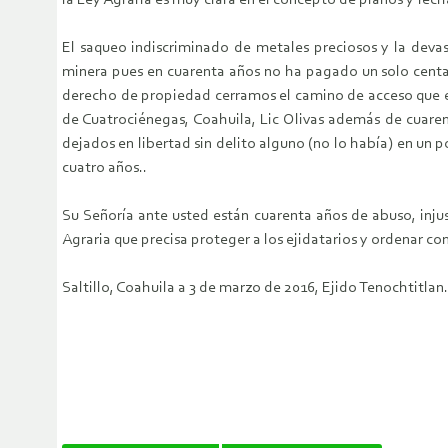
la Ley Agraria es muy clara en el concepto de planos y fech
El saqueo indiscriminado de metales preciosos y la deva
minera pues en cuarenta años no ha pagado un solo centav
derecho de propiedad cerramos el camino de acceso que es
de Cuatrociénegas, Coahuila, Lic Olivas además de cuaren
dejados en libertad sin delito alguno (no lo había) en un
cuatro años..
Su Señoría ante usted están cuarenta años de abuso, injus
Agraria que precisa proteger a los ejidatarios y ordenar co
Saltillo, Coahuila a 3 de marzo de 2016, Ejido Tenochtitlan.