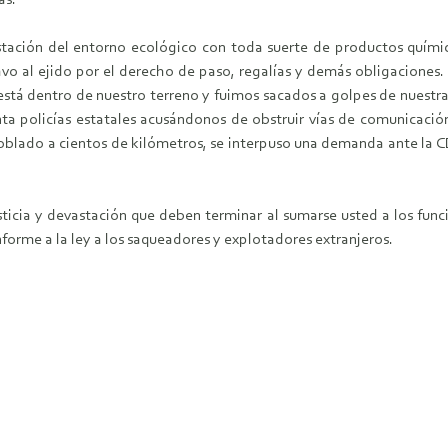
as.
stación del entorno ecológico con toda suerte de productos químic
o al ejido por el derecho de paso, regalías y demás obligaciones. A
tá dentro de nuestro terreno y fuimos sacados a golpes de nuestra t
ta policías estatales acusándonos de obstruir vías de comunicaci
 poblado a cientos de kilómetros, se interpuso una demanda ante la 
ticia y devastación que deben terminar al sumarse usted a los func
nforme a la ley a los saqueadores y explotadores extranjeros.