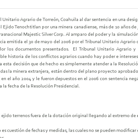
al Unitario Agrario de Torreón, Coahuila al dar sentencia en una desi
al Ejido Tenochtitlan por una minera canadiense, más de 10 años de 
trasnacional Majestic Silver Corp. Al amparo del poder y la simulació
ncia emitida el 30 de mayo del 2006 por el Tribunal Unitario Agrario
lor los documentos presentados. El Tribunal Unitario Agrario y
ble historia de los conflictos agrarios cuando hay poder e interes
a esta decisión que de hecho es simplemente atender a la Resolució
didas la minera extranjera, están dentro del plano proyecto aprobad
 en el año 2004 y le fueron depuestos en el 2006 con sentencia nega
a la fecha de la Resolución Presidencial.
 ejido terrenos fuera de la dotación original llegando al extremo de 
mo es cuestión de fechas y medidas, las cuales no se pueden modifica