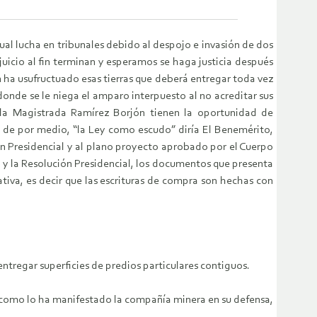
gual lucha en tribunales debido al despojo e invasión de dos
juicio al fin terminan y esperamos se haga justicia después
n ha usufructuado esas tierras que deberá entregar toda vez
 donde se le niega el amparo interpuesto al no acreditar sus
 la Magistrada Ramírez Borjón tienen la oportunidad de
es de por medio, “la Ley como escudo” diría El Benemérito,
n Presidencial y al plano proyecto aprobado por el Cuerpo
o y la Resolución Presidencial, los documentos que presenta
tiva, es decir que las escrituras de compra son hechas con
entregar superficies de predios particulares contiguos.
r como lo ha manifestado la compañía minera en su defensa,