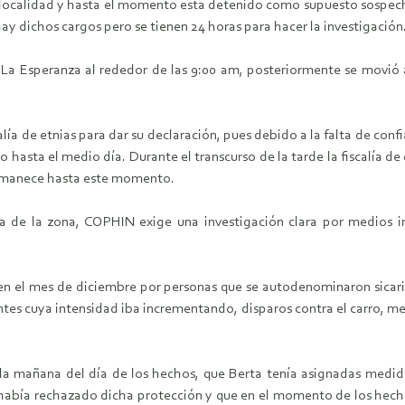
 la localidad y hasta el momento esta detenido como supuesto sospec
ay dichos cargos pero se tienen 24 horas para hacer la investigación
 de La Esperanza al rededor de las 9:00 am, posteriormente se movió
lía de etnias para dar su declaración, pues debido a la falta de conf
 hasta el medio día. Durante el transcurso de la tarde la fiscalía d
ermanece hasta este momento.
alía de la zona, COPHIN exige una investigación clara por medio
el mes de diciembre por personas que se autodenominaron sicari
es cuya intensidad iba incrementando, disparos contra el carro, men
la mañana del día de los hechos, que Berta tenía asignadas medid
abía rechazado dicha protección y que en el momento de los hecho