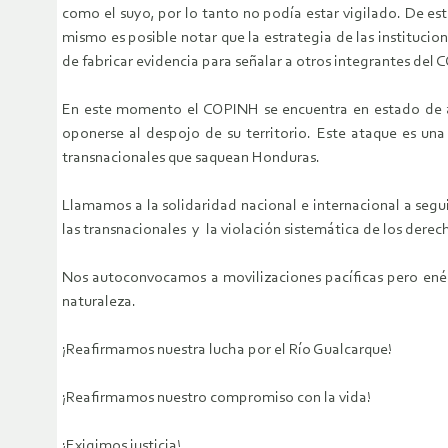
como el suyo, por lo tanto no podía estar vigilado. De es
mismo es posible notar que la estrategia de las instituci
de fabricar evidencia para señalar a otros integrantes del
En este momento el COPINH se encuentra en estado de ale
oponerse al despojo de su territorio. Este ataque es una
transnacionales que saquean Honduras.
Llamamos a la solidaridad nacional e internacional a segui
las transnacionales y la violación sistemática de los dere
Nos autoconvocamos a movilizaciones pacíficas pero ené
naturaleza.
¡Reafirmamos nuestra lucha por el Río Gualcarque!
¡Reafirmamos nuestro compromiso con la vida!
¡Exigimos justicia!