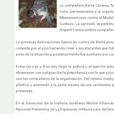
La compañera Berta Cáceres, f
Soto, perteneciente a la organ
Mesoamericano contra el Modelo 
Gustavo. La agresión se perpetu
disparó contra ambos compañer
La primeras detonaciones fueron en contra de Berta prov
rodando por el piso haciendo creer a sus atacantes que ha
aviso de la situación y posteriormente fue auxiliado por
Entre las 7:30 y 8:00 am, llegó la policía y el ejercito p
observaron con indignación la prepotencia con la que actua
con los compañeros de la organización. Del mismo modo, al
plástico y aventado a la parte trasera de una camioneta gr
presentes.
En el transcurso de la mañana Aureliano Molina Villanuev
Nacional Preventiva de La Esperanza Intibucá para declar