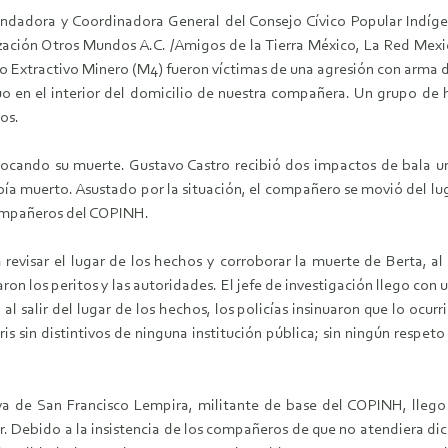
undadora y Coordinadora General del Consejo Cívico Popular Indí
ización Otros Mundos A.C. /Amigos de la Tierra México, La Red Mex
Extractivo Minero (M4) fueron víctimas de una agresión con arma de
o en el interior del domicilio de nuestra compañera. Un grupo de 
os.
ocando su muerte. Gustavo Castro recibió dos impactos de bala uno
bía muerto. Asustado por la situación, el compañero se movió del lug
 compañeros del COPINH.
ara revisar el lugar de los hechos y corroborar la muerte de Berta, 
ron los peritos y las autoridades. El jefe de investigación llego co
 salir del lugar de los hechos, los policías insinuaron que lo ocurr
is sin distintivos de ninguna institución pública; sin ningún respet
a de San Francisco Lempira, militante de base del COPINH, llego 
ar. Debido a la insistencia de los compañeros de que no atendiera d