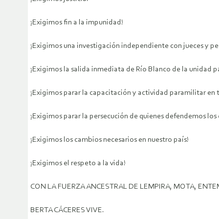
¡Exigimos fin a la impunidad!
¡Exigimos una investigación independiente con jueces y per
¡Exigimos la salida inmediata de Río Blanco de la unidad par
¡Exigimos parar la capacitación y actividad paramilitar en
¡Exigimos parar la persecución de quienes defendemos los 
¡Exigimos los cambios necesarios en nuestro país!
¡Exigimos el respeto a la vida!
CON LA FUERZA ANCESTRAL DE LEMPIRA, MOTA, ENTEMP
BERTA CÁCERES VIVE.