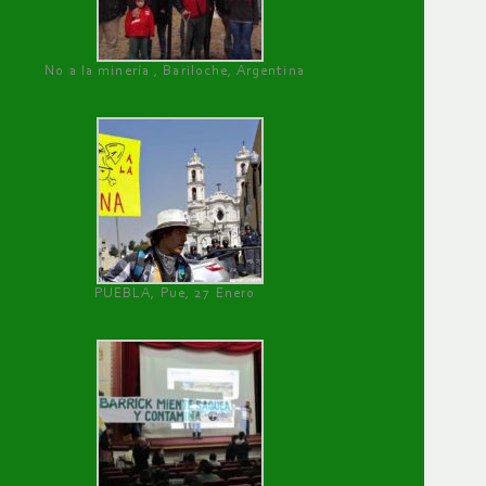
No a la minería , Bariloche, Argentina
PUEBLA, Pue, 27 Enero