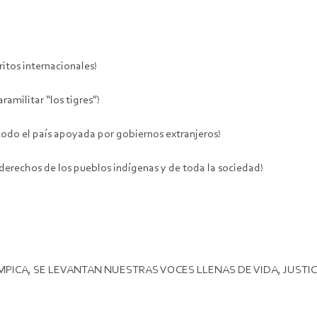
itos internacionales!
amilitar “los tigres”!
 todo el país apoyada por gobiernos extranjeros!
derechos de los pueblos indígenas y de toda la sociedad!
ICA, SE LEVANTAN NUESTRAS VOCES LLENAS DE VIDA, JUSTICI