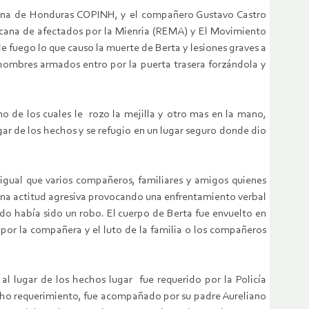
gena de Honduras COPINH, y el compañero Gustavo Castro
icana de afectados por la Mienria (REMA) y El Movimiento
 fuego lo que causo la muerte de Berta y lesiones graves a
hombres armados entro por la puerta trasera forzándola y
 de los cuales le rozo la mejilla y otro mas en la mano,
ar de los hechos y se refugio en un lugar seguro donde dio
al igual que varios compañeros, familiares y amigos quienes
n una actitud agresiva provocando una enfrentamiento verbal
ido había sido un robo. El cuerpo de Berta fue envuelto en
o por la compañera y el luto de la familia o los compañeros
al lugar de los hechos lugar fue requerido por la Policía
icho requerimiento, fue acompañado por su padre Aureliano