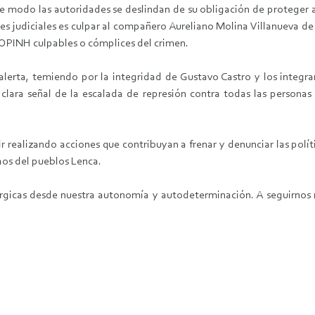
te modo las autoridades se deslindan de su obligación de proteger a
ones judiciales es culpar al compañero Aureliano Molina Villanueva
 COPINH culpables o cómplices del crimen.
rta, temiendo por la integridad de Gustavo Castro y los integra
 clara señal de la escalada de represión contra todas las persona
r realizando acciones que contribuyan a frenar y denunciar las políti
chos del pueblos Lenca.
rgicas desde nuestra autonomía y autodeterminación. A seguirnos 