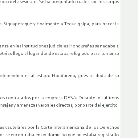
hoso del asesinato. Se ha preguntado cuales son los cargos
.
 a Siguapeteque y finalmente a Tegucigalpa, para hacer la
ianza en las instituciones judiciales Hondureñas se negaba a
e etnias llego al lugar donde estaba refugiado para tomar su
s independientes al estado Hondureño, pues se duda de su
os contratados por la empresa DESA. Durante los últimos
sajes y amenazas verbales directas, por parte del ejercito,
as cautelares por la Corte Interamericana de los Derechos
s se encontraba en un domicilio que no estaba registrado