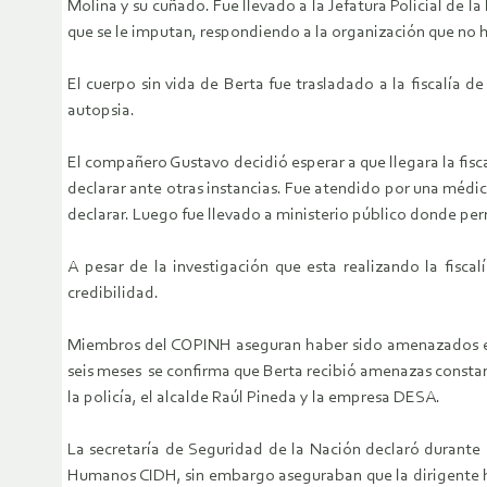
Molina y su cuñado. Fue llevado a la Jefatura Policial de
que se le imputan, respondiendo a la organización que no h
El cuerpo sin vida de Berta fue trasladado a la fiscalía
autopsia.
El compañero Gustavo decidió esperar a que llegara la fisca
declarar ante otras instancias. Fue atendido por una médico
declarar. Luego fue llevado a ministerio público donde p
A pesar de la investigación que esta realizando la fisc
credibilidad.
Miembros del COPINH aseguran haber sido amenazados en 
seis meses se confirma que Berta recibió amenazas constant
la policía, el alcalde Raúl Pineda y la empresa DESA.
La secretaría de Seguridad de la Nación declaró durante 
Humanos CIDH, sin embargo aseguraban que la dirigente h