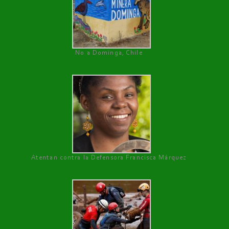
No a Dominga, Chile
Atentan contra la Defensora Francisca Márquez