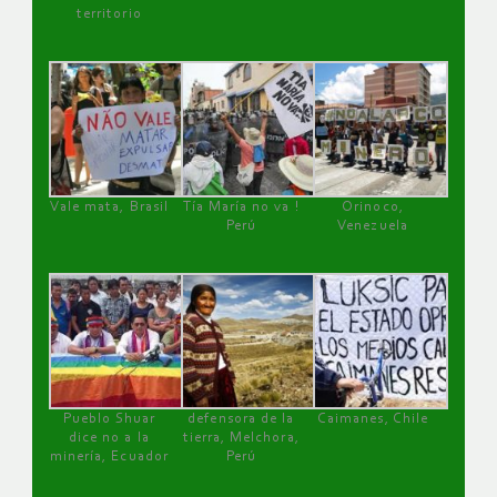
territorio
Vale mata, Brasil
Tía María no va !
Orinoco,
Perú
Venezuela
Pueblo Shuar
defensora de la
Caimanes, Chile
dice no a la
tierra, Melchora,
minería, Ecuador
Perú