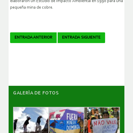
elaboraron un Estudio de Impacto Ambiental en 1990 para una
pequeña mina de cobre.
Navegador
ENTRADA ANTERIOR
ENTRADA SIGUIENTE
de
artículos
GALERÌA DE FOTOS