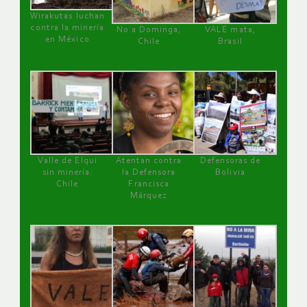
Wirakutas luchan
contra la minería
No a Dominga,
VALE mata,
en México
Chile
Brasil
Valle de Elqui
Atentan contra
Defensoras de
sin minería.
la Defensora
Bolivia
Chile
Francisca
Márquez