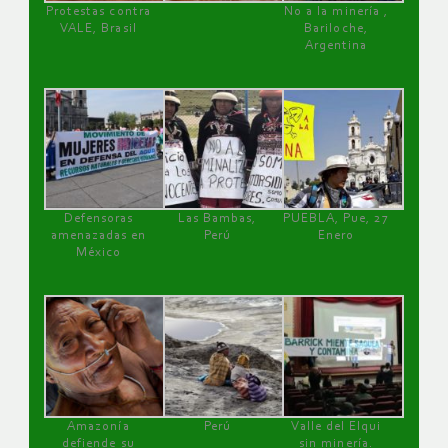
Protestas contra
No a la minería ,
VALE, Brasil
Bariloche,
Argentina
Defensoras
Las Bambas,
PUEBLA, Pue, 27
amenazadas en
Perú
Enero
México
Amazonía
Perú
Valle del Elqui
defiende su
sin minería.