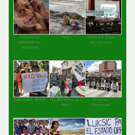
Amazonía
Perú
Valle del Elqui
defiende su
sin minería.
territorio
Vale mata, Brasil
Tía María no va !
Orinoco,
Perú
Venezuela