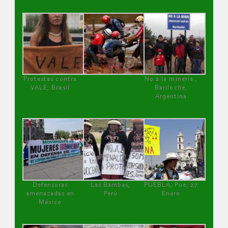
Protestas contra
No a la minería ,
VALE, Brasil
Bariloche,
Argentina
Defensoras
Las Bambas,
PUEBLA, Pue, 27
amenazadas en
Perú
Enero
México