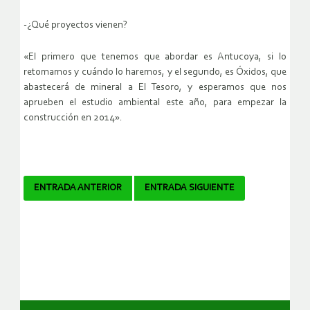
-¿Qué proyectos vienen?
«El primero que tenemos que abordar es Antucoya, si lo
retomamos y cuándo lo haremos, y el segundo, es Óxidos, que
abastecerá de mineral a El Tesoro, y esperamos que nos
aprueben el estudio ambiental este año, para empezar la
construcción en 2014».
Navegador
ENTRADA ANTERIOR
ENTRADA SIGUIENTE
de
artículos