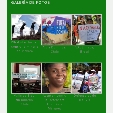
GALERÌA DE FOTOS
Wirakutas luchan
contra la minería
No a Dominga,
VALE mata,
en México
Chile
Brasil
Valle de Elqui
Atentan contra
Defensoras de
sin minería.
la Defensora
Bolivia
Chile
Francisca
Márquez