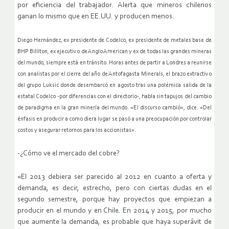
por eficiencia del trabajador. Alerta que mineros chilenos
ganan lo mismo que en EE.UU. y producen menos.
Diego Hernández, ex presidente de Codelco, ex presidente de metales base de
BHP Billiton, ex ejecutivo de Anglo American y ex de todas las grandes mineras
del mundo, siempre está en tránsito. Horas antes de partir a Londres a reunirse
con analistas por el cierre del año de Antofagasta Minerals, el brazo extractivo
del grupo Luksic donde desembarcó en agosto tras una polémica salida de la
estatal Codelco -por diferencias con el directorio-, habla sin tapujos del cambio
de paradigma en la gran minería del mundo. «El discurso cambió», dice. «Del
énfasis en producir a como diera lugar se pasó a una preocupación por controlar
costos y asegurar retornos para los accionistas».
-¿Cómo ve el mercado del cobre?
«El 2013 debiera ser parecido al 2012 en cuanto a oferta y
demanda, es decir, estrecho, pero con ciertas dudas en el
segundo semestre, porque hay proyectos que empiezan a
producir en el mundo y en Chile. En 2014 y 2015, por mucho
que aumente la demanda, es probable que haya superávit de