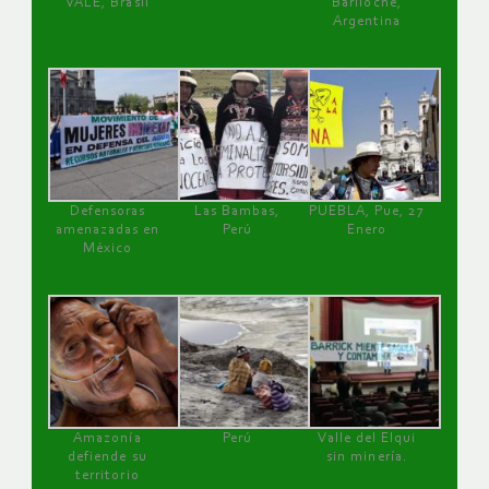
VALE, Brasil
Bariloche,
Argentina
Defensoras
Las Bambas,
PUEBLA, Pue, 27
amenazadas en
Perú
Enero
México
Amazonía
Perú
Valle del Elqui
defiende su
sin minería.
territorio