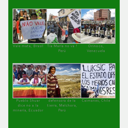
Vale mata, Brasil
Tía María no va !
Orinoco,
Perú
Venezuela
Pueblo Shuar
defensora de la
Caimanes, Chile
dice no a la
tierra, Melchora,
minería, Ecuador
Perú