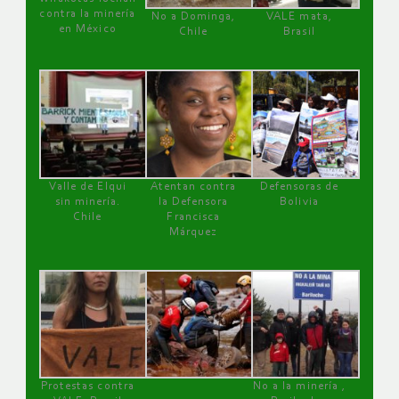
contra la minería
No a Dominga,
VALE mata,
en México
Chile
Brasil
Valle de Elqui
Atentan contra
Defensoras de
sin minería.
la Defensora
Bolivia
Chile
Francisca
Márquez
Protestas contra
No a la minería ,