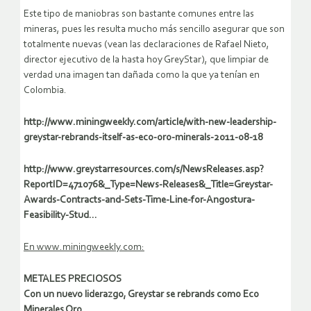
Este tipo de maniobras son bastante comunes entre las
mineras, pues les resulta mucho más sencillo asegurar que son
totalmente nuevas (vean las declaraciones de Rafael Nieto,
director ejecutivo de la hasta hoy GreyStar), que limpiar de
verdad una imagen tan dañada como la que ya tenían en
Colombia.
http://www.miningweekly.com/article/with-new-leadership-
greystar-rebrands-itself-as-eco-oro-minerals-2011-08-18
http://www.greystarresources.com/s/NewsReleases.asp?
ReportID=471076&_Type=News-Releases&_Title=Greystar-
Awards-Contracts-and-Sets-Time-Line-for-Angostura-
Feasibility-Stud…
En www.miningweekly.com:
METALES PRECIOSOS
Con un nuevo liderazgo, Greystar se rebrands como Eco
Minerales Oro