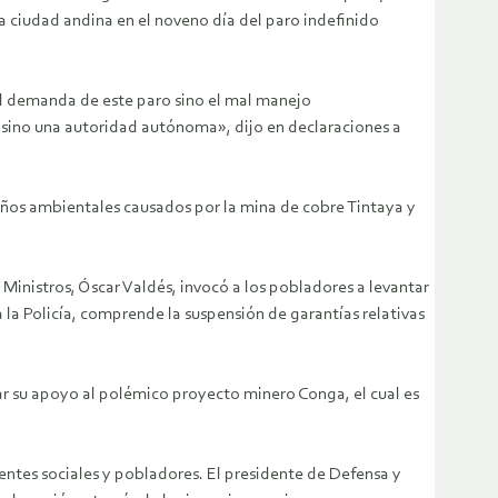
a ciudad andina en el noveno día del paro indefinido
al demanda de este paro sino el mal manejo
sino una autoridad autónoma», dijo en declaraciones a
daños ambientales causados por la mina de cobre Tintaya y
 Ministros, Óscar Valdés, invocó a los pobladores a levantar
a la Policía, comprende la suspensión de garantías relativas
sar su apoyo al polémico proyecto minero Conga, el cual es
entes sociales y pobladores. El presidente de Defensa y