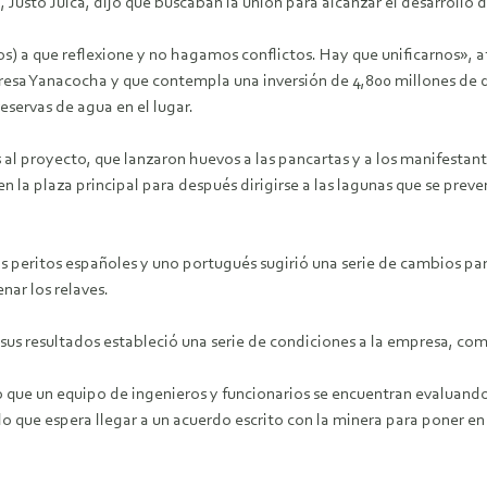
Justo Julca, dijo que buscaban la unión para alcanzar el desarrollo de
 a que reflexione y no hagamos conflictos. Hay que unificarnos», afi
resa Yanacocha y que contempla una inversión de 4,800 millones de d
eservas de agua en el lugar.
al proyecto, que lanzaron huevos a las pancartas y a los manifestante
n la plaza principal para después dirigirse a las lagunas que se preve
 peritos españoles y uno portugués sugirió una serie de cambios pa
nar los relaves.
 sus resultados estableció una serie de condiciones a la empresa, com
que un equipo de ingenieros y funcionarios se encuentran evaluando
do que espera llegar a un acuerdo escrito con la minera para poner 