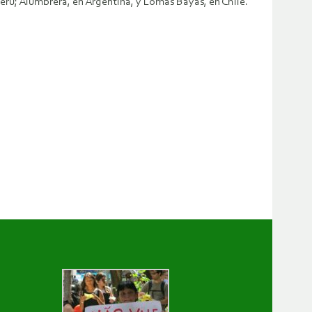
rú; Alumbrera, en Argentina, y Lomas Bayas, en Chile.