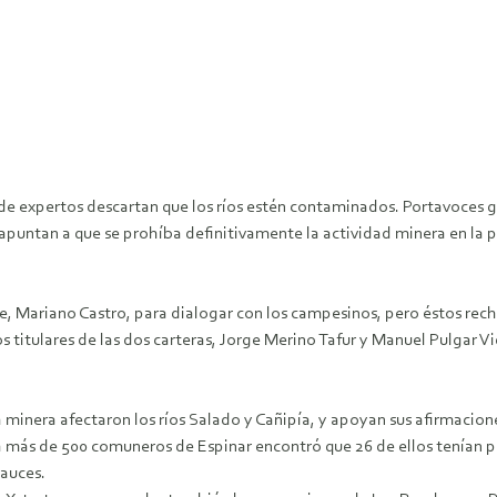
s de expertos descartan que los ríos estén contaminados. Portavoce
untan a que se prohíba definitivamente la actividad minera en la pr
e, Mariano Castro, para dialogar con los campesinos, pero éstos rec
los titulares de las dos carteras, Jorge Merino Tafur y Manuel Pulgar 
la minera afectaron los ríos Salado y Cañipía, y apoyan sus afirmacio
a más de 500 comuneros de Espinar encontró que 26 de ellos tenían p
auces.