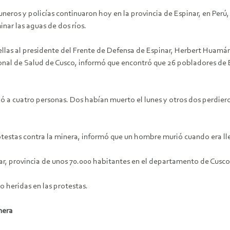
neros y policías continuaron hoy en la provincia de Espinar, en Perú
nar las aguas de dos ríos.
 ellas al presidente del Frente de Defensa de Espinar, Herbert Huamá
ional de Salud de Cusco, informó que encontró que 26 pobladores de 
ó a cuatro personas. Dos habían muerto el lunes y otros dos perdieron
rotestas contra la minera, informó que un hombre murió cuando era l
nar, provincia de unos 70.000 habitantes en el departamento de Cusc
do heridas en las protestas.
nera