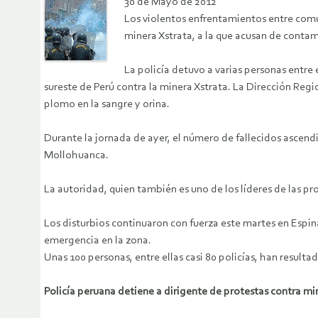
30 de Mayo de 2012
Los violentos enfrentamientos entre comu
minera Xstrata, a la que acusan de contami
La policía detuvo a varias personas entre
sureste de Perú contra la minera Xstrata. La Dirección Reg
plomo en la sangre y orina.
Durante la jornada de ayer, el número de fallecidos ascendi
Mollohuanca.
La autoridad, quien también es uno de los líderes de las p
Los disturbios continuaron con fuerza este martes en Espi
emergencia en la zona.
Unas 100 personas, entre ellas casi 80 policías, han resulta
Policía peruana detiene a dirigente de protestas contra mi