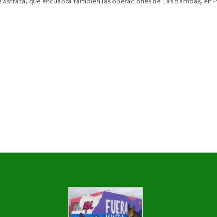
 Xstrata, que encuadra también las operaciones de Las Bambas, en Pe