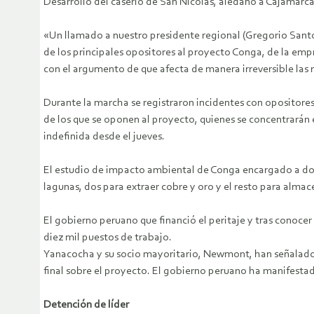
Desarrollo del caserío de San Nicolás, aledaño a Cajamarca, 
«Un llamado a nuestro presidente regional (Gregorio Santos)
de los principales opositores al proyecto Conga, de la emp
con el argumento de que afecta de manera irreversible las r
Durante la marcha se registraron incidentes con opositores 
de los que se oponen al proyecto, quienes se concentrarán e
indefinida desde el jueves.
El estudio de impacto ambiental de Conga encargado a dos
lagunas, dos para extraer cobre y oro y el resto para almace
El gobierno peruano que financió el peritaje y tras conocer
diez mil puestos de trabajo.
Yanacocha y su socio mayoritario, Newmont, han señalado 
final sobre el proyecto. El gobierno peruano ha manifesta
Detención de líder