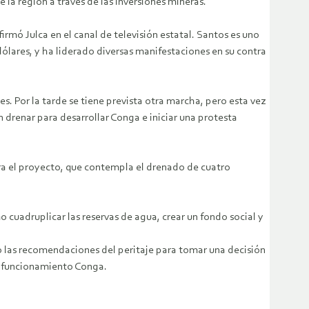
 la región a través de las inversiones mineras.
rmó Julca en el canal de televisión estatal. Santos es uno
ólares, y ha liderado diversas manifestaciones en su contra
s. Por la tarde se tiene prevista otra marcha, pero esta vez
n drenar para desarrollar Conga e iniciar una protesta
ra el proyecto, que contempla el drenado de cuatro
o cuadruplicar las reservas de agua, crear un fondo social y
 las recomendaciones del peritaje para tomar una decisión
en funcionamiento Conga.