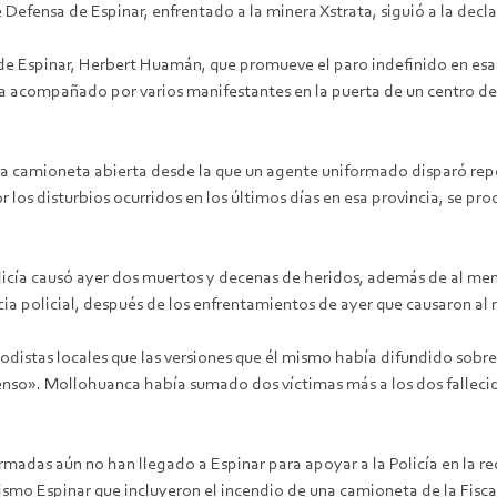
Defensa de Espinar, enfrentado a la minera Xstrata, siguió a la decl
de Espinar, Herbert Huamán, que promueve el paro indefinido en esa p
acompañado por varios manifestantes en la puerta de un centro de s
una camioneta abierta desde la que un agente uniformado disparó repe
 los disturbios ocurridos en los últimos días en esa provincia, se pr
olicía causó ayer dos muertos y decenas de heridos, además de al me
ia policial, después de los enfrentamientos de ayer que causaron a
iodistas locales que las versiones que él mismo había difundido sobr
penso». Mollohuanca había sumado dos víctimas más a los dos falleci
rmadas aún no han llegado a Espinar para apoyar a la Policía en la re
smo Espinar que incluyeron el incendio de una camioneta de la Fiscalí