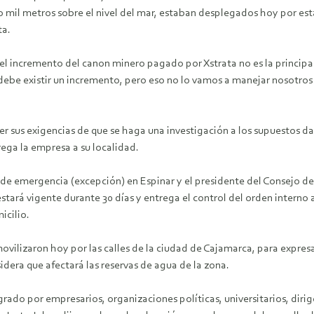
o mil metros sobre el nivel del mar, estaban desplegados hoy por est
ta.
 el incremento del canon minero pagado por Xstrata no es la princip
be existir un incremento, pero eso no lo vamos a manejar nosotros 
yer sus exigencias de que se haga una investigación a los supuestos 
trega la empresa a su localidad.
 de emergencia (excepción) en Espinar y el presidente del Consejo de
estará vigente durante 30 días y entrega el control del orden interno 
icilio.
 movilizaron hoy por las calles de la ciudad de Cajamarca, para expre
dera que afectará las reservas de agua de la zona.
rado por empresarios, organizaciones políticas, universitarios, dirig