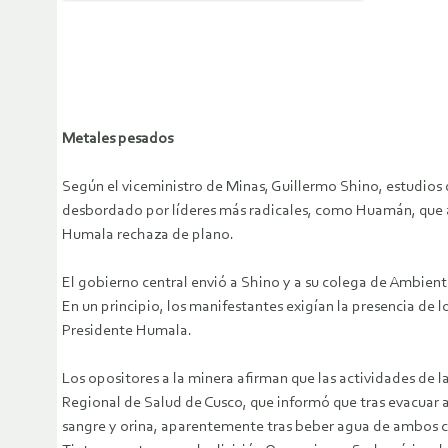
Metales pesados
Según el viceministro de Minas, Guillermo Shino, estudio
desbordado por líderes más radicales, como Huamán, que ap
Humala rechaza de plano.
El gobierno central envió a Shino y a su colega de Ambient
En un principio, los manifestantes exigían la presencia de 
Presidente Humala.
Los opositores a la minera afirman que las actividades de 
Regional de Salud de Cusco, que informó que tras evacuar 
sangre y orina, aparentemente tras beber agua de ambos c