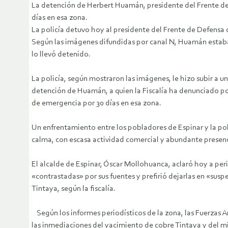
La detención de Herbert Huamán, presidente del Frente de 
días en esa zona.
La policía detuvo hoy al presidente del Frente de Defensa 
Según las imágenes difundidas por canal N, Huamán estaba 
lo llevó detenido.
La policía, según mostraron las imágenes, le hizo subir a 
detención de Huamán, a quien la Fiscalía ha denunciado por
de emergencia por 30 días en esa zona.
Un enfrentamiento entre los pobladores de Espinar y la p
calma, con escasa actividad comercial y abundante presenc
El alcalde de Espinar, Óscar Mollohuanca, aclaró hoy a per
«contrastadas» por sus fuentes y prefirió dejarlas en «sus
Tintaya, según la fiscalía.
Según los informes periodísticos de la zona, las Fuerzas A
las inmediaciones del yacimiento de cobre Tintaya y del mi