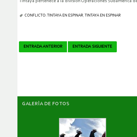
Tintaya pertenece a la división Operaciones Sudamérica de
CONFLICTO: TINTAYA EN ESPINAR
,
TINTAYA EN ESPINAR
Navegador
ENTRADA ANTERIOR
ENTRADA SIGUIENTE
de
artículos
GALERÌA DE FOTOS