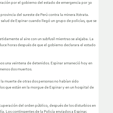
aración por el gobierno del estado de emergencia por 30
rovincia del sureste de Perú contra la minera Xstrata.
alud de Espinar cuando llegó un grupo de policías, que se
tidamente al aire con un subfusil mientras se alejaba. La
oduce horas después de que el gobierno declarara el estado
nos una veintena de detenidos. Espinar amaneció hoy en
l menos dos muertos.
e la muerte de otras dos personas no habían sido
dos que están en la morgue de Espinar y en un hospital de
cuperación del orden público, después de los disturbios en
a. Los contingentes de la Policía enviados a Espinar,