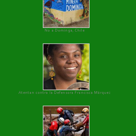
No a Dominga, Chile
Atentan contra la Defensora Francisca Márquez