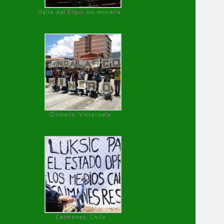
Valle del Elqui sin minería.
Orinoco, Venezuela
Caimanes, Chile