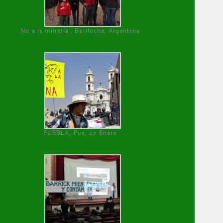
No a la minería , Bariloche, Argentina
PUEBLA, Pue, 27 Enero