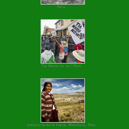
Perú
Tía María no va ! Perú
defensora de la tierra, Melchora, Perú