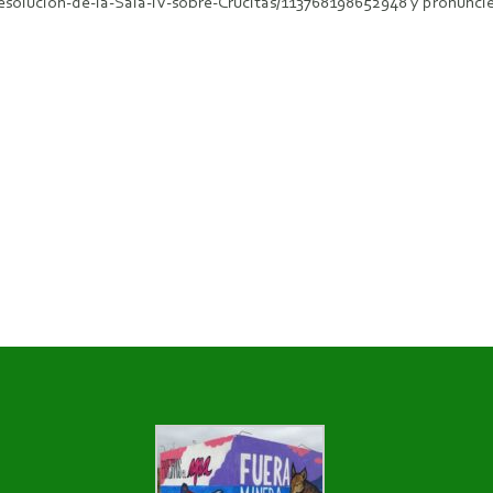
solucion-de-la-Sala-IV-sobre-Crucitas/113768198652948 y pronuncie