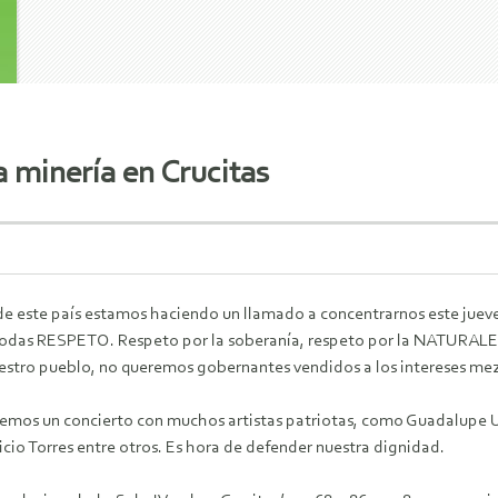
a minería en Crucitas
e este país estamos haciendo un llamado a concentrarnos este jueves 2
r todas RESPETO.
Respeto por la soberanía, respeto por la NATURALE
estro pueblo, no queremos gobernantes vendidos a los intereses mezq
remos un concierto con muchos artistas patriotas, como Guadalup
io Torres entre otros. Es hora de defender nuestra dignidad.