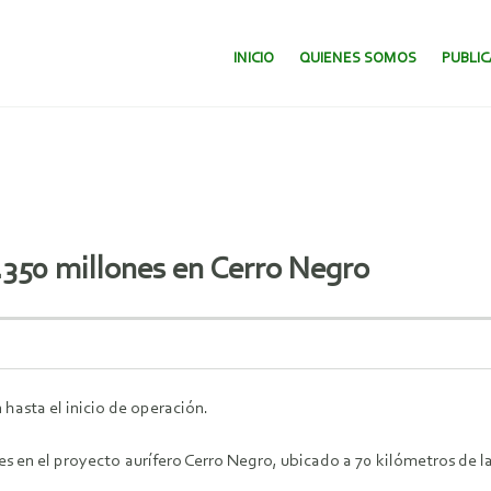
SALTAR AL CONTENIDO.
INICIO
QUIENES SOMOS
PUBLI
.350 millones en Cerro Negro
hasta el inicio de operación.
es en el proyecto aurífero Cerro Negro, ubicado a 70 kilómetros de l