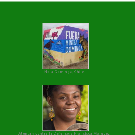
No a Dominga, Chile
Atentan contra la Defensora Francisca Márquez