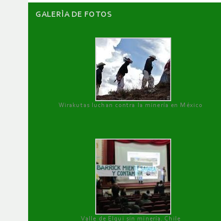
GALERÌA DE FOTOS
Wirakutas luchan contra la minería en México
Valle de Elqui sin minería. Chile