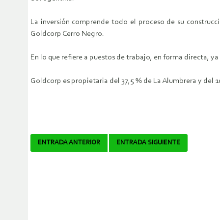
La inversión comprende todo el proceso de su construcció
Goldcorp Cerro Negro.
En lo que refiere a puestos de trabajo, en forma directa, ya
Goldcorp es propietaria del 37,5 % de La Alumbrera y del
Navegador
ENTRADA ANTERIOR
ENTRADA SIGUIENTE
de
artículos