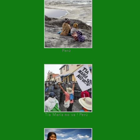
Perú
Tía María no va ! Perú