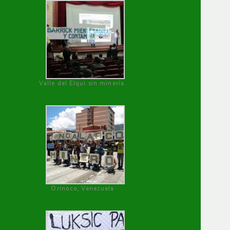
Valle del Elqui sin minería.
Orinoco, Venezuela