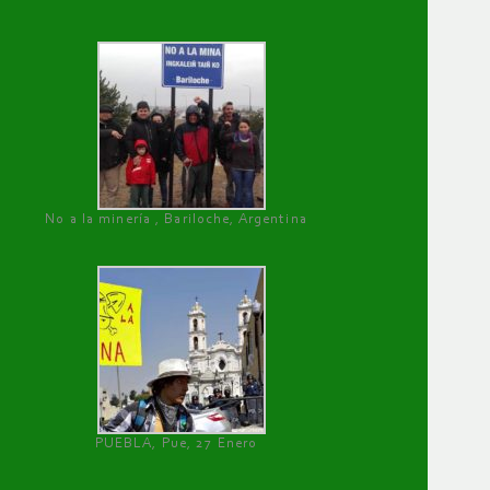
No a la minería , Bariloche, Argentina
PUEBLA, Pue, 27 Enero