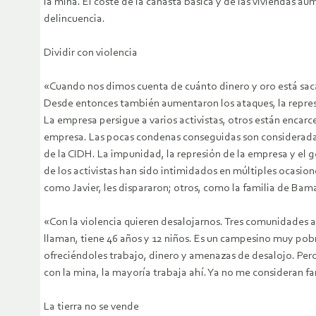
la mina. El coste de la canasta básica y de las viviendas au
delincuencia.
Dividir con violencia
«Cuando nos dimos cuenta de cuánto dinero y oro está sac
Desde entonces también aumentaron los ataques, la represi
La empresa persigue a varios activistas, otros están encarc
empresa. Las pocas condenas conseguidas son consideradas
de la CIDH. La impunidad, la represión de la empresa y el 
de los activistas han sido intimidados en múltiples ocasio
como Javier, les dispararon; otros, como la familia de Bam
«Con la violencia quieren desalojarnos. Tres comunidades
llaman, tiene 46 años y 12 niños. Es un campesino muy pobr
ofreciéndoles trabajo, dinero y amenazas de desalojo. Pe
con la mina, la mayoría trabaja ahí. Ya no me consideran fa
La tierra no se vende