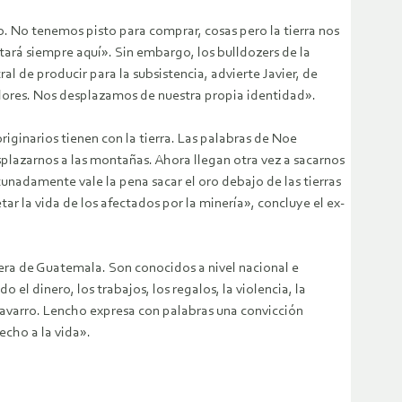
. No tenemos pisto para comprar, cosas pero la tierra nos
tará siempre aquí». Sin embargo, los bulldozers de la
 de producir para la subsistencia, advierte Javier, de
dores. Nos desplazamos de nuestra propia identidad».
riginarios tienen con la tierra. Las palabras de Noe
splazarnos a las montañas. Ahora llegan otra vez a sacarnos
unadamente vale la pena sacar el oro debajo de las tierras
r la vida de los afectados por la minería», concluye el ex-
fuera de Guatemala. Son conocidos a nivel nacional e
l dinero, los trabajos, los regalos, la violencia, la
 Navarro. Lencho expresa con palabras una convicción
echo a la vida».