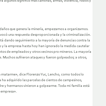
ara algunos significó más cantinas, armas, violencia, robos y
s daños que genera la minería, empezamos a organizarnos.
ovocó una respuesta desproporcionada y la criminalización.
 está dando seguimiento a la mayoría de denuncias contra la
o y la empresa hasta hoy han ignorado la medida cautelar
lentos de empleados y otros vecinos pro mineros. La mayoría
e. Muchos sufrieron ataques y fueron golpeados; a otros,
on matarme», dice Florenzo Yuc, Lencho, como todos lo
a ha adquirido las parcelas de cientos de campesinos,
re y hermanos vinieron a golpearme. Toda mi familia está
a empresa».