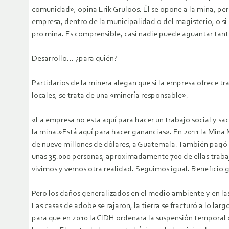
comunidad», opina Erik Gruloos. Él se opone a la mina, pe
empresa, dentro de la municipalidad o del magisterio, o s
pro mina. Es comprensible, casi nadie puede aguantar tanta
Desarrollo… ¿para quién?
Partidarios de la minera alegan que si la empresa ofrece tr
locales, se trata de una «minería responsable».
«La empresa no esta aquí para hacer un trabajo social y sac
la mina.»Está aquí para hacer ganancias». En 2011 la Mina 
de nueve millones de dólares, a Guatemala. También pagó 
unas 35.000 personas, aproximadamente 700 de ellas traba
vivimos y vemos otra realidad. Seguimos igual. Beneficio 
Pero los daños generalizados en el medio ambiente y en las 
Las casas de adobe se rajaron, la tierra se fracturó a lo l
para que en 2010 la CIDH ordenara la suspensión temporal 