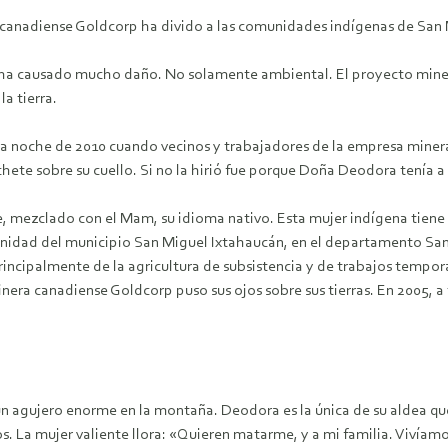
ra canadiense Goldcorp ha divido a las comunidades indígenas de San
lin ha causado mucho daño. No solamente ambiental. El proyecto mine
a tierra.
a noche de 2010 cuando vecinos y trabajadores de la empresa minera l
hete sobre su cuello. Si no la hirió fue porque Doña Deodora tenía a 
, mezclado con el Mam, su idioma nativo. Esta mujer indígena tiene 
unidad del municipio San Miguel Ixtahaucán, en el departamento San
incipalmente de la agricultura de subsistencia y de trabajos temporale
nera canadiense Goldcorp puso sus ojos sobre sus tierras. En 2005, a
 agujero enorme en la montaña. Deodora es la única de su aldea que 
ios. La mujer valiente llora: «Quieren matarme, y a mi familia. Viví