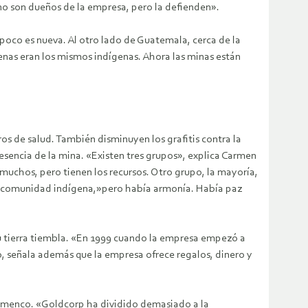
no son dueños de la empresa, pero la defienden».
poco es nueva. Al otro lado de Guatemala, cerca de la
enas eran los mismos indígenas. Ahora las minas están
os de salud. También disminuyen los grafitis contra la
resencia de la mina. «Existen tres grupos», explica Carmen
 muchos, pero tienen los recursos. Otro grupo, la mayoría,
la comunidad indígena,»pero había armonía. Había paz
 tierra tiembla. «En 1999 cuando la empresa empezó a
o, señala además que la empresa ofrece regalos, dinero y
lamenco. «Goldcorp ha dividido demasiado a la