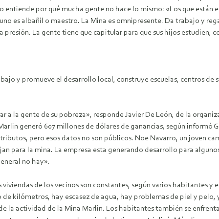
ro entiende por qué mucha gente no hace lo mismo: «Los que están en
i uno es albañil o maestro. La Mina es omnipresente. Da trabajo y r
 presión. La gente tiene que capitular para que sus hijos estudien, 
abajo y promueve el desarrollo local, construye escuelas, centros de 
ar a la gente de su pobreza», responde Javier De León, de la organiz
Marlin generó 607 millones de dólares de ganancias, según informó G
tributos, pero esos datos no son públicos. Noe Navarro, un joven c
jan para la mina. La empresa esta generando desarrollo para alguno
general no hay».
viviendas de los vecinos son constantes, según varios habitantes y es
argo de kilómetros, hay escasez de agua, hay problemas de piel y pelo
de la actividad de la Mina Marlin. Los habitantes también se enfren