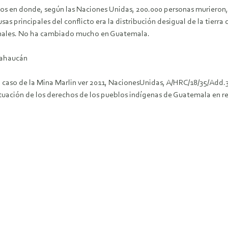
años en donde, según las Naciones Unidas, 200.000 personas muriero
sas principales del conflicto era la distribución desigual de la tier
cionales. No ha cambiado mucho en Guatemala.
xtahaucán
 el caso de la Mina Marlin ver 2011, NacionesUnidas, A/HRC/18/35/Add.
uación de los derechos de los pueblos indígenas de Guatemala en rel