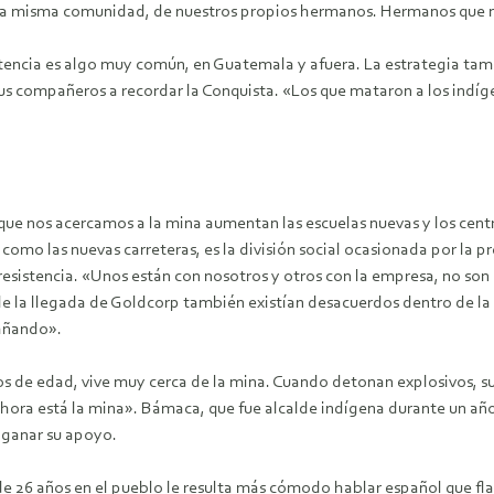
 de la misma comunidad, de nuestros propios hermanos. Hermanos que 
stencia es algo muy común, en Guatemala y afuera. La estrategia tam
sus compañeros a recordar la Conquista. «Los que mataron a los indíg
que nos acercamos a la mina aumentan las escuelas nuevas y los centr
 como las nuevas carreteras, es la división social ocasionada por la p
 resistencia. «Unos están con nosotros y otros con la empresa, no son
de la llegada de Goldcorp también existían desacuerdos dentro de 
gañando».
de edad, vive muy cerca de la mina. Cuando detonan explosivos, su
ahora está la mina». Bámaca, que fue alcalde indígena durante un añ
a ganar su apoyo.
 de 26 años en el pueblo le resulta más cómodo hablar español que f