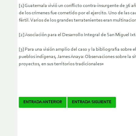
[1] Guatemala vivió un conflicto contra-insurgente de 36 
de los crimenes fue cometido por el ejercito. Uno de las cau
fértil. Varios de los grandes terratenientes eran multina
[2] Asociación para el Desarrollo Integral de San Miguel I
[3] Para una visión amplio del caso y la bibliografia sobre
pueblos indígenas, James Anaya: Observaciones sobre la sit
proyectos, en sus territorios tradicionales»
Navegador
ENTRADA ANTERIOR
ENTRADA SIGUIENTE
de
artículos