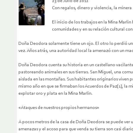
23 de Julio de 2012
Con regalos, dinero y violencia, la mine
El inicio de los trabajos en la Mina Mar
comunidades y en su relación cultural con l
Doña Deodora solamente tiene un ojo. El otro lo perdió un
vez. Años atrás, una autoridad local la amenazó con un mac
Doña Deodora cuenta su historia en un castellano vacilante
pastoreando animales en sus tierras. San Miguel, una com
aislada en las montañas. Sus habitantes originarios viven pr
mismo año en que se firmaban los Acuerdos de Paz[1], la mi
explotar oro y plata en la Mina Marlin.
«Ataques de nuestros propios hermanos»
A pocos metros de la casa de Doña Deodora se puede ver un
amenazas y el acoso para que venda su tierra son casi diar