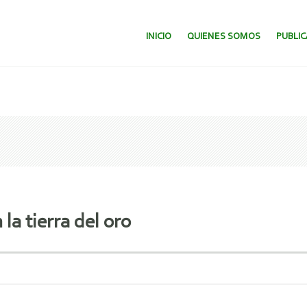
SALTAR AL CONTENIDO.
INICIO
QUIENES SOMOS
PUBLI
 la tierra del oro