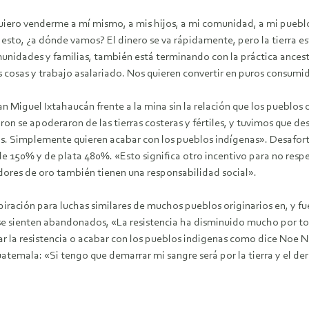
quiero venderme a mí mismo, a mis hijos, a mi comunidad, a mi pueblo
 esto, ¿a dónde vamos? El dinero se va rápidamente, pero la tierra es
nidades y familias, también está terminando con la práctica ancestral
osas y trabajo asalariado. Nos quieren convertir en puros consumi
n Miguel Ixtahaucán frente a la mina sin la relación que los pueblos o
on se apoderaron de las tierras costeras y fértiles, y tuvimos que de
rras. Simplemente quieren acabar con los pueblos indígenas». Desafort
 150% y de plata 480%. «Esto significa otro incentivo para no respeta
dores de oro también tienen una responsabilidad social».
spiración para luchas similares de muchos pueblos originarios en, y 
e sienten abandonados, «La resistencia ha disminuido mucho por todo e
nar la resistencia o acabar con los pueblos indigenas como dice Noe
emala: «Si tengo que demarrar mi sangre será por la tierra y el der