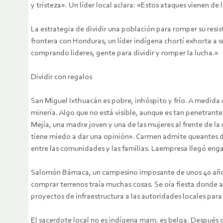
y tristeza». Un líder local aclara: «Estos ataques vienen
La estrategia de dividir una población para romper su resi
frontera con Honduras, un líder indígena chortí exhorta a 
comprando lideres, gente para dividir y romper la lucha.»
Dividir con regalos
San Miguel Ixthuacán es pobre, inhóspito y frío. A medida 
minería. Algo que no está visible, aunque es tan penetrante
Mejía, una madre joven y una de las mujeres al frente de la
tiene miedo a dar una opinión». Carmen admite queantes 
entre las comunidades y las familias. Laempresa llegó en
Salomón Bámaca, un campesino imposante de unos 40 años 
comprar terrenos traía muchas cosas. Se oía fiesta donde 
proyectos de infraestructura a las autoridades locales par
El sacerdote local no es indígena mam, es belga. Después