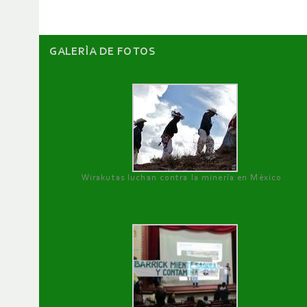
GALERÌA DE FOTOS
Wirakutas luchan contra la minería en México