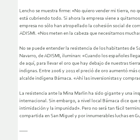
Lencho se muestra firme: «No quiero vender mi tierra, no 
está cubriendo todo. Si ahora la empresa viene a quitarnos
empresa no sólo han atropellado la cohesión social de comu
ADISMI. «Nos meten en la cabeza que necesitamos muchas c
No se puede entender la resistencia de los habitantes de Sa
Navarro, de ADISMI, iluminan: «Cuando los españoles llegar
de aquí, para llevar el oro que hay debajo de nuestras tie
indignas. Entre 2006 y 2011 el preció de oro aumentó más de
alcalde indígena Bámaca. «Ahí las inversionistas y compra
La resistencia ante la Mina Marlin ha sido gigante y una in
internacional. Sin embargo, a nivel local Bámaca dice que s
intimidación y la impunidad». Pero no será tan fácil termi
compartida en San Miguel y por innumerables luchas en Guat
——