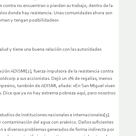
 contra no encuentran o pierden su trabajo, dentro de la
egalos donde hay resistencia. Unas comunidades ahora son
coman y tengan posibilidades».
salud y tiene una buena relación con las autoridades
ación ADISMI[2], fuerza impulsora de la resistencia contra
oldcorp a sus accionistas. Dejó un 1% de regalías, menos
ampesino, también de ADISMI, añade: «En San Miguel viven
s. Dice que ya no hay extrema pobreza aquí, pero nosotros
tudios de instituciones nacionales e internacionales[3].
, y contaminación del agua con arsénico. Daños suficientes
tan a diversos problemas generados de forma indirecta por