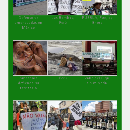
Defensoras
Las Bambas,
PUEBLA, Pue, 27
amenazadas en
Perú
Enero
México
Amazonía
Perú
Valle del Elqui
defiende su
sin minería.
territorio