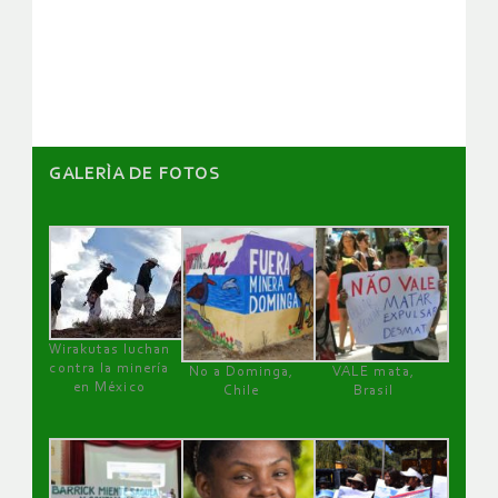
de
artículos
GALERÌA DE FOTOS
Wirakutas luchan
contra la minería
No a Dominga,
VALE mata,
en México
Chile
Brasil