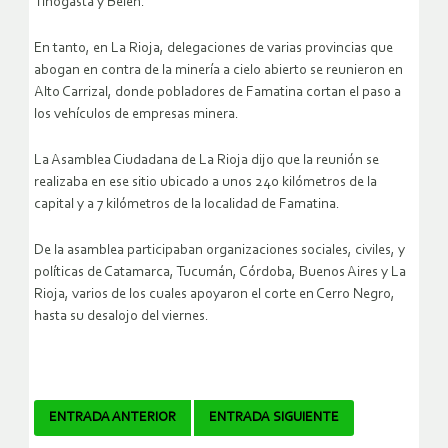
Tinogasta y Belén.
En tanto, en La Rioja, delegaciones de varias provincias que
abogan en contra de la minería a cielo abierto se reunieron en
Alto Carrizal, donde pobladores de Famatina cortan el paso a
los vehículos de empresas minera.
La Asamblea Ciudadana de La Rioja dijo que la reunión se
realizaba en ese sitio ubicado a unos 240 kilómetros de la
capital y a 7 kilómetros de la localidad de Famatina.
De la asamblea participaban organizaciones sociales, civiles, y
políticas de Catamarca, Tucumán, Córdoba, Buenos Aires y La
Rioja, varios de los cuales apoyaron el corte en Cerro Negro,
hasta su desalojo del viernes.
Navegador
ENTRADA ANTERIOR
ENTRADA SIGUIENTE