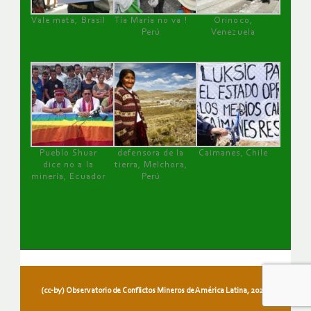
Vale mata, Brasil
Tía María no va !
Orinoco,
Perú
Venezuela
Pueblo Shuar
defensora de la
Caimanes, Chile
dice no a la
tierra, Melchora,
minería, Ecuador
Perú
(cc-by) Observatorio de Conflictos Mineros de América Latina, 2026