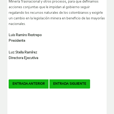
Minería Trasnacional y otros procesos, para que definamos
acciones conjuntas que le impidan al gobierno seguir
regalando los recursos naturales de los colombianos y exigirle
un cambio en la legislación minera en beneficio de las mayorías
nacionales.
Luis Ramiro Restrepo
Presidente
Luz Stella Ramírez
Directora Ejecutiva
Navegador
ENTRADA ANTERIOR
ENTRADA SIGUIENTE
de
artículos