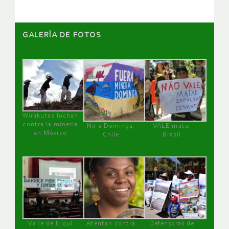
GALERÌA DE FOTOS
Wirakutas luchan
contra la minería
No a Dominga,
VALE mata,
en México
Chile
Brasil
Valle de Elqui
Atentan contra
Defensoras de