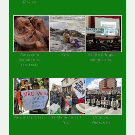
México
Amazonía
Perú
Valle del Elqui
defiende su
sin minería.
territorio
Vale mata, Brasil
Tía María no va !
Orinoco,
Perú
Venezuela