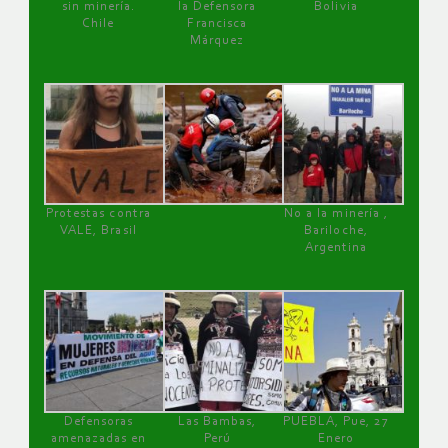
sin minería.
la Defensora
Bolivia
Chile
Francisca
Márquez
Protestas contra
No a la minería ,
VALE, Brasil
Bariloche,
Argentina
Defensoras
Las Bambas,
PUEBLA, Pue, 27
amenazadas en
Perú
Enero