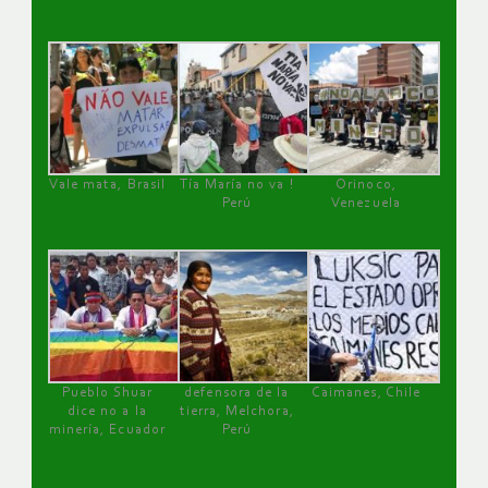
Vale mata, Brasil
Tía María no va !
Orinoco,
Perú
Venezuela
Pueblo Shuar
defensora de la
Caimanes, Chile
dice no a la
tierra, Melchora,
minería, Ecuador
Perú