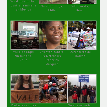
Wirakutas luchan
contra la minería
No a Dominga,
VALE mata,
en México
Chile
Brasil
Valle de Elqui
Atentan contra
Defensoras de
sin minería.
la Defensora
Bolivia
Chile
Francisca
Márquez
Protestas contra
No a la minería ,