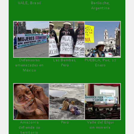
VALE, Brasil
Bariloche,
Argentina
Defensoras
Las Bambas,
PUEBLA, Pue, 27
amenazadas en
Perú
Enero
México
Amazonía
Perú
Valle del Elqui
defiende su
sin minería.
territorio