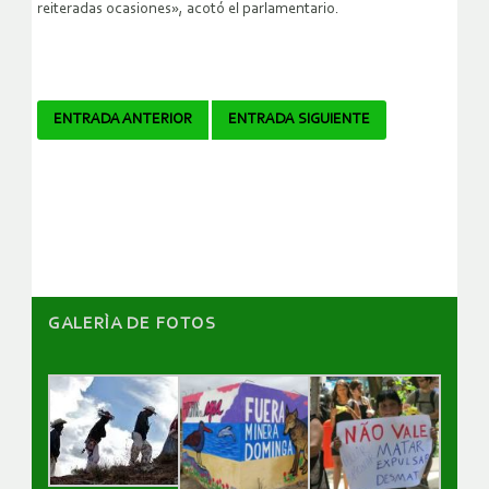
reiteradas ocasiones», acotó el parlamentario.
Navegador
ENTRADA ANTERIOR
ENTRADA SIGUIENTE
de
artículos
GALERÌA DE FOTOS