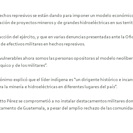
hechos represivos se están dando para imponer un modelo económico q
ión de proyectos mineros y de grandes hidroeléctricas en sus territ
acción del ejército, y que en varias denuncias presentadas ante la 
de efectivos militares en hechos represivos.
vulnerables ahora somos las personas opositoras al modelo neolibera
quico y de los militares”.
nimo explicó que el líder indígena es “un dirigente histórico e incans
 la minería e hidroeléctricas en diferentes lugares del país”.
 Otto Pérez se comprometió a no instalar destacamentos militares don
mento de Guatemala, a pesar del amplio rechazo de las comunidades q