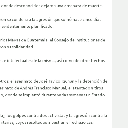
o y donde desconocidos dejaron una amenaza de muerte.
on su condena a la agresión que sufrió hace cinco días
ue evidentemente planificado.
rios Mayas de Guatemala, el Consejo de Instituciones de
on su solidaridad.
es e intelectuales de la misma, así como de otros hechos
tros: el asesinato de José Tavico Tzunun y la detención de
inato de Andrés Francisco Manual, el atentado a tiros
ngo, donde se implantó durante varias semanas un Estado
), los golpes contra dos activistas y la agresión contra la
nitarias, cuyos resultados muestran el rechazo casi