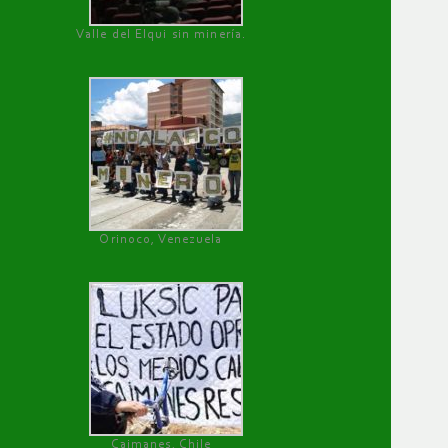
Valle del Elqui sin minería.
Orinoco, Venezuela
Caimanes, Chile