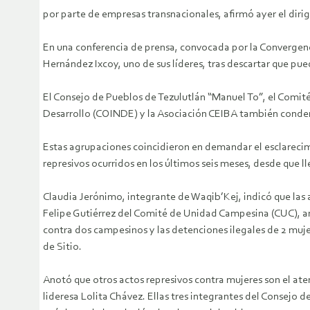
por parte de empresas transnacionales, afirmó ayer el d
En una conferencia de prensa, convocada por la Convergenc
Hernández Ixcoy, uno de sus líderes, tras descartar que pu
El Consejo de Pueblos de Tezulutlán “Manuel To”, el Comit
Desarrollo (COINDE) y la Asociación CEIBA también condena
Estas agrupaciones coincidieron en demandar el esclarecimi
represivos ocurridos en los últimos seis meses, desde que ll
Claudia Jerónimo, integrante de Waqib’Kej, indicó que las a
Felipe Gutiérrez del Comité de Unidad Campesina (CUC), a
contra dos campesinos y las detenciones ilegales de 2 mu
de Sitio.
Anotó que otros actos represivos contra mujeres son el aten
lideresa Lolita Chávez. Ellas tres integrantes del Consejo 