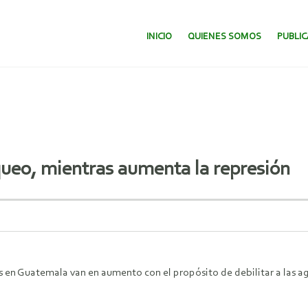
SALTAR AL CONTENIDO.
INICIO
QUIENES SOMOS
PUBLI
eo, mientras aumenta la represión
as en Guatemala van en aumento con el propósito de debilitar a las ag