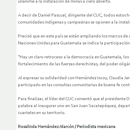
unánime a la instalación de minas a cielo abierto.
A decir de Daniel Pascual, dirigente del CUC, todos estos 
comunidades indígenas y campesinas se oponen a la instalac
Precisó que en este país se están ampliando los marcos de 
Naciones Unidas para Guatemala se indica la participación 
“Hay un claro retroceso a la democracia en Guatemala, los 
fortalecimiento de las fuerzas derechistas, del poder oligár
Al expresar su solidaridad con Hernández Ixcoy, Claudia Jeró
participado en las consultas comunitarias de buena fe contra
Para finalizar, el líder del CUC comentó que el presidente
palabra al inaugurar uno en San Juan Sacatepéquez, departa
cuarteles en su territorio.
Rosalinda Hernández Alarcón / Periodista mexicana