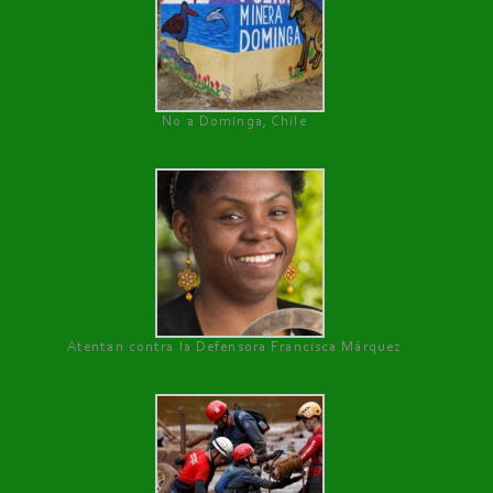
No a Dominga, Chile
Atentan contra la Defensora Francisca Márquez