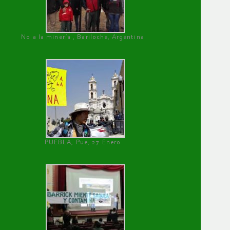
No a la minería , Bariloche, Argentina
PUEBLA, Pue, 27 Enero