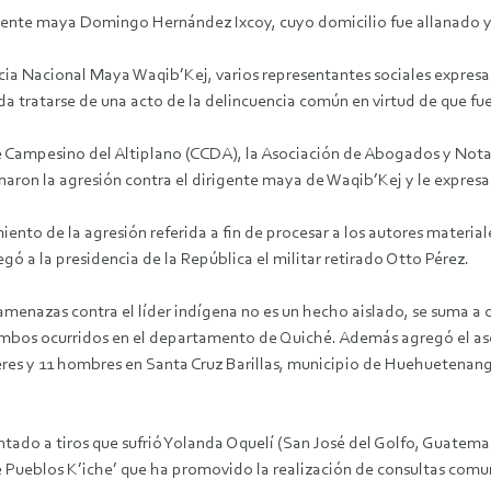
irigente maya Domingo Hernández Ixcoy, cuyo domicilio fue allanad
ia Nacional Maya Waqib’Kej, varios representantes sociales expresar
eda tratarse de una acto de la delincuencia común en virtud de que f
é Campesino del Altiplano (CCDA), la Asociación de Abogados y Nota
ron la agresión contra el dirigente maya de Waqib’Kej y le expresar
ento de la agresión referida a fin de procesar a los autores material
egó a la presidencia de la República el militar retirado Otto Pérez.
menazas contra el líder indígena no es un hecho aislado, se suma a o
mbos ocurridos en el departamento de Quiché. Además agregó el ases
jeres y 11 hombres en Santa Cruz Barillas, municipio de Huehuetena
tado a tiros que sufrió Yolanda Oquelí (San José del Golfo, Guatemala
de Pueblos K’iche’ que ha promovido la realización de consultas comu