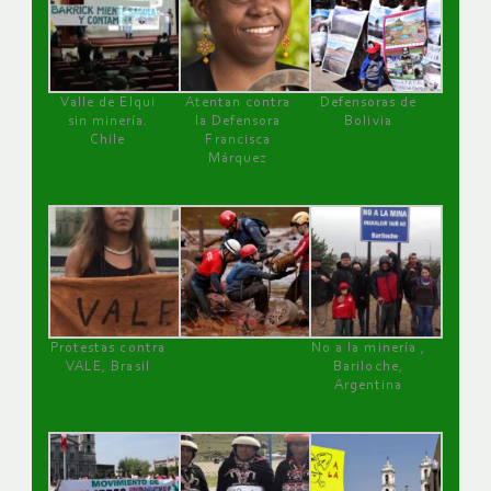
Valle de Elqui
Atentan contra
Defensoras de
sin minería.
la Defensora
Bolivia
Chile
Francisca
Márquez
Protestas contra
No a la minería ,
VALE, Brasil
Bariloche,
Argentina