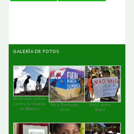
de
artículos
GALERÌA DE FOTOS
Wirakutas luchan
contra la minería
No a Dominga,
VALE mata,
en México
Chile
Brasil