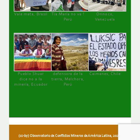
Vale mata, Brasil
Tía María no va !
Orinoco,
Perú
Venezuela
Pueblo Shuar
defensora de la
Caimanes, Chile
dice no a la
tierra, Melchora,
minería, Ecuador
Perú
(cc-by) Observatorio de Conflictos Mineros de América Latina, 2026