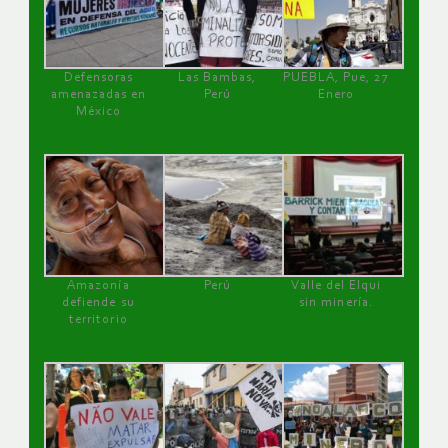
Defensoras
Las Bambas,
PUEBLA, Pue, 27
amenazadas en
Perú
Enero
México
Amazonía
Perú
Valle del Elqui
defiende su
sin minería.
territorio