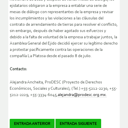
ejidatarios obligaron a la empresa a entablar una serie de
mesas de diálogo con representantes de la empresa y revisar
los incumplimientos y las violaciones a las cláusulas del
contrato de arrendamiento de tierras para resolver el conflicto,
sin embargo, después de haber agotado sus esfuerzos y
debido a la falta de voluntad de la empresa a trabajar juntos, la
Asamblea General del Ejido decidió ejercer su legítimo derecho
a protestar pacíficamente contra las operaciones de la
compañía La Platosa desde el pasado 8 de julio.
Contacto:
Alejandra Ancheita, ProDESC (Proyecto de Derechos
Económicos, Sociales y Culturales), (Tel.) +55-5212-2230, +55-
5212-2229, +55-3334-6045,
alejandra@prodesc.org.mx.
Navegador
ENTRADA ANTERIOR
ENTRADA SIGUIENTE