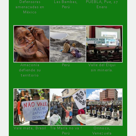
Defensoras
Las Bambas,
PUEBLA, Pue, 27
amenazadas en
Perú
Enero
México
Amazonía
Perú
Valle del Elqui
defiende su
sin minería.
territorio
Vale mata, Brasil
Tía María no va !
Orinoco,
Perú
Venezuela