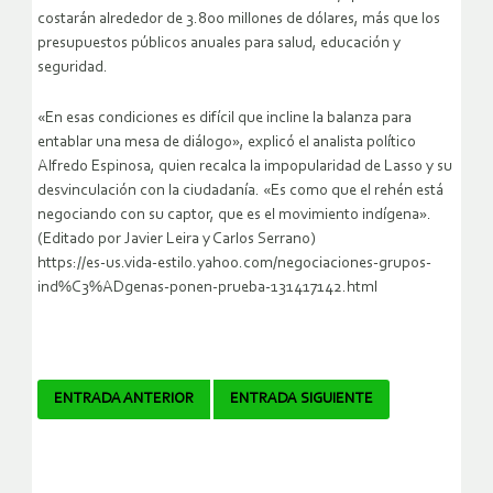
costarán alrededor de 3.800 millones de dólares, más que los
presupuestos públicos anuales para salud, educación y
seguridad.
«En esas condiciones es difícil que incline la balanza para
entablar una mesa de diálogo», explicó el analista político
Alfredo Espinosa, quien recalca la impopularidad de Lasso y su
desvinculación con la ciudadanía. «Es como que el rehén está
negociando con su captor, que es el movimiento indígena».
(Editado por Javier Leira y Carlos Serrano)
https://es-us.vida-estilo.yahoo.com/negociaciones-grupos-
ind%C3%ADgenas-ponen-prueba-131417142.html
Navegador
ENTRADA ANTERIOR
ENTRADA SIGUIENTE
de