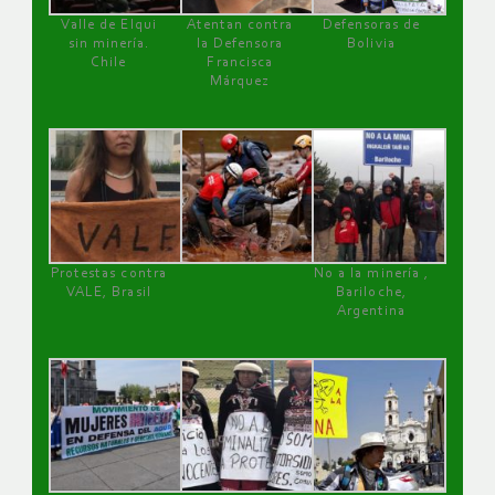
Valle de Elqui
Atentan contra
Defensoras de
sin minería.
la Defensora
Bolivia
Chile
Francisca
Márquez
Protestas contra
No a la minería ,
VALE, Brasil
Bariloche,
Argentina