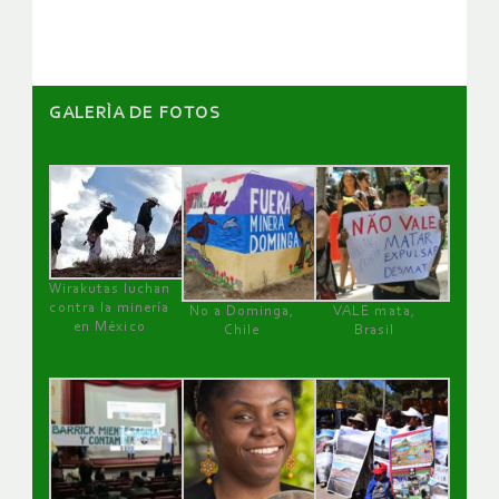
artículos
GALERÌA DE FOTOS
Wirakutas luchan
contra la minería
No a Dominga,
VALE mata,
en México
Chile
Brasil