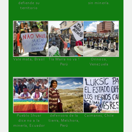
defiende su
sin minería.
territorio
Vale mata, Brasil
Tía María no va !
Orinoco,
Perú
Venezuela
Pueblo Shuar
defensora de la
Caimanes, Chile
dice no a la
tierra, Melchora,
minería, Ecuador
Perú