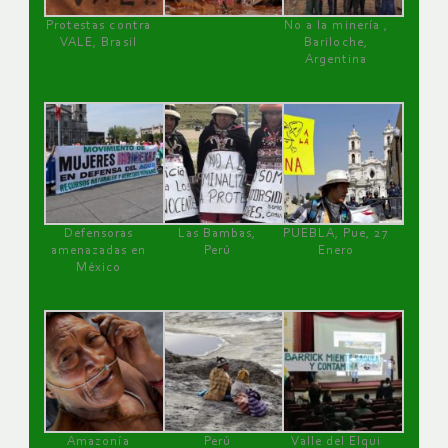
Protestas contra
No a la minería ,
VALE, Brasil
Bariloche,
Argentina
Defensoras
Las Bambas,
PUEBLA, Pue, 27
amenazadas en
Perú
Enero
México
Amazonía
Perú
Valle del Elqui