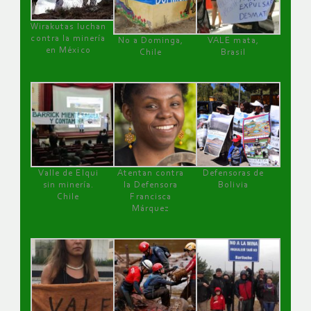
Wirakutas luchan
contra la minería
No a Dominga,
VALE mata,
en México
Chile
Brasil
Valle de Elqui
Atentan contra
Defensoras de
sin minería.
la Defensora
Bolivia
Chile
Francisca
Márquez