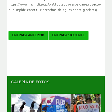
https://www.mch.cl/2022/09/diputados-respaldan-proyecto-
que-impide-constituir-derechos-de-aguas-sobre-glaciares/
Navegador
ENTRADA ANTERIOR
ENTRADA SIGUIENTE
de
artículos
GALERÌA DE FOTOS