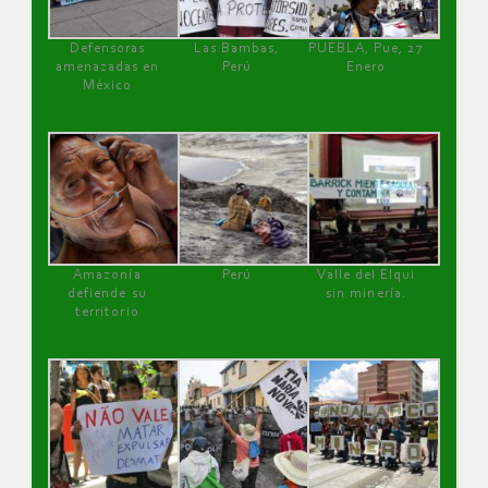
Defensoras
Las Bambas,
PUEBLA, Pue, 27
amenazadas en
Perú
Enero
México
Amazonía
Perú
Valle del Elqui
defiende su
sin minería.
territorio