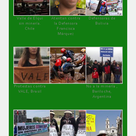
Valle de Elqui
Atentan contra
Defensoras de
sin minería.
la Defensora
Bolivia
Chile
Francisca
Márquez
Protestas contra
No a la minería ,
VALE, Brasil
Bariloche,
Argentina