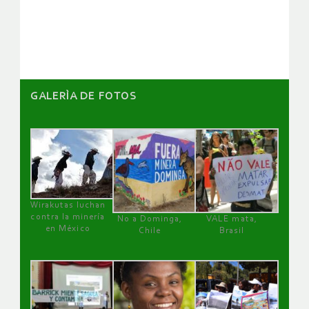
de
artículos
GALERÌA DE FOTOS
Wirakutas luchan
contra la minería
No a Dominga,
VALE mata,
en México
Chile
Brasil