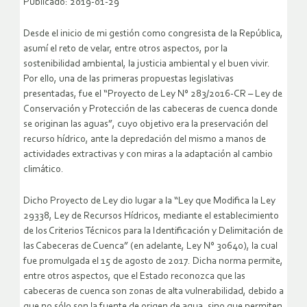
Publicado: 2019-01-29
Desde el inicio de mi gestión como congresista de la República,
asumí el reto de velar, entre otros aspectos, por la
sostenibilidad ambiental, la justicia ambiental y el buen vivir.
Por ello, una de las primeras propuestas legislativas
presentadas, fue el “Proyecto de Ley N° 283/2016-CR – Ley de
Conservación y Protección de las cabeceras de cuenca donde
se originan las aguas”, cuyo objetivo era la preservación del
recurso hídrico, ante la depredación del mismo a manos de
actividades extractivas y con miras a la adaptación al cambio
climático.
Dicho Proyecto de Ley dio lugar a la “Ley que Modifica la Ley
29338, Ley de Recursos Hídricos, mediante el establecimiento
de los Criterios Técnicos para la Identificación y Delimitación de
las Cabeceras de Cuenca” (en adelante, Ley N° 30640), la cual
fue promulgada el 15 de agosto de 2017. Dicha norma permite,
entre otros aspectos, que el Estado reconozca que las
cabeceras de cuenca son zonas de alta vulnerabilidad, debido a
que no sólo son la fuente de origen de agua, sino que permiten