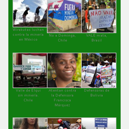
Wirakutas luchan
contra la minería
No a Dominga,
VALE mata,
en México
Chile
Brasil
Valle de Elqui
Atentan contra
Defensoras de
sin minería.
la Defensora
Bolivia
Chile
Francisca
Márquez