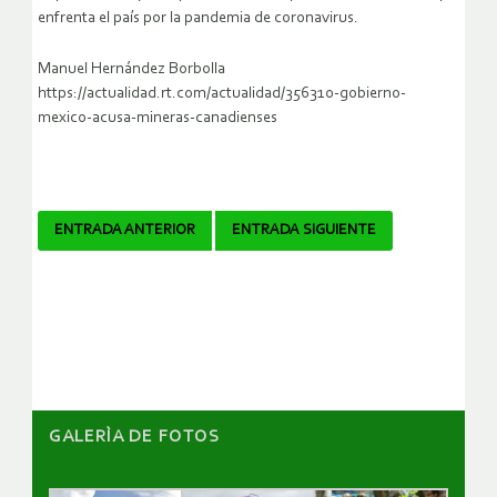
enfrenta el país por la pandemia de coronavirus.
Manuel Hernández Borbolla
https://actualidad.rt.com/actualidad/356310-gobierno-
mexico-acusa-mineras-canadienses
Navegador
ENTRADA ANTERIOR
ENTRADA SIGUIENTE
de
artículos
GALERÌA DE FOTOS