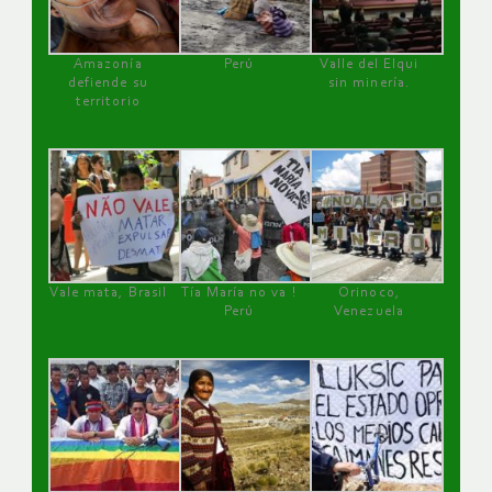
Amazonía
Perú
Valle del Elqui
defiende su
sin minería.
territorio
Vale mata, Brasil
Tía María no va !
Orinoco,
Perú
Venezuela