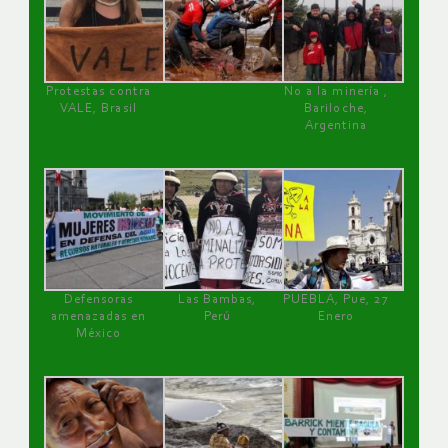
Protestas contra
No a la minería ,
VALE, Brasil
Bariloche,
Argentina
Defensoras
Las Bambas,
PUEBLA, Pue, 27
amenazadas en
Perú
Enero
México