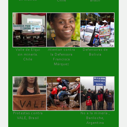
Chile
Brasil
Valle de Elqui
Atentan contra
Defensoras de
sin minería.
la Defensora
Bolivia
Chile
Francisca
Márquez
Protestas contra
No a la minería ,
VALE, Brasil
Bariloche,
Argentina