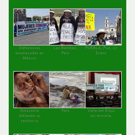
Defensoras
Las Bambas,
PUEBLA, Pue, 27
amenazadas en
Perú
Enero
México
Amazonía
Perú
Valle del Elqui
defiende su
sin minería.
territorio