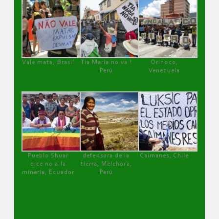
Vale mata, Brasil
Tía María no va !
Orinoco,
Perú
Venezuela
Pueblo Shuar
defensora de la
Caimanes, Chile
dice no a la
tierra, Melchora,
minería, Ecuador
Perú